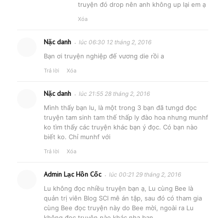
truyện đó drop nên anh không up lại em ạ
Xóa
Nặc danh
lúc 06:30 12 tháng 2, 2016
Bạn ơi truyện nghiệp đế vương die rồi a
Trả lời
Xóa
Nặc danh
lúc 21:55 28 tháng 2, 2016
Mình thấy bạn lu, là một trong 3 bạn đã tưngd đọc
truyện tam sinh tam thế thấp ly đào hoa nhưng munhf
ko tìm thấy các truyện khác bạn ý đọc. Có bạn nào
biết ko. Chỉ munhf với
Trả lời
Xóa
Admin Lạc Hồn Cốc
lúc 00:21 29 tháng 2, 2016
Lu không đọc nhiều truyện bạn ạ, Lu cùng Bee là
quản trị viên Blog SCI mê án tập, sau đó có tham gia
cùng Bee đọc truyện này do Bee mời, ngoài ra Lu
không đọc truyện nào khác nha bạn