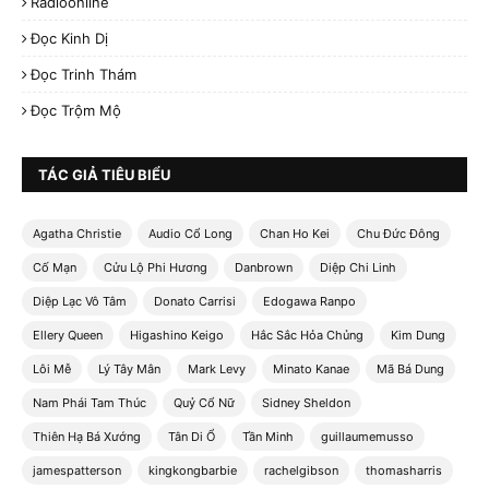
Radioonline
Đọc Kinh Dị
Đọc Trinh Thám
Đọc Trộm Mộ
TÁC GIẢ TIÊU BIỂU
Agatha Christie
Audio Cổ Long
Chan Ho Kei
Chu Đức Đông
Cố Mạn
Cửu Lộ Phi Hương
Danbrown
Diệp Chi Linh
Diệp Lạc Vô Tâm
Donato Carrisi
Edogawa Ranpo
Ellery Queen
Higashino Keigo
Hắc Sắc Hỏa Chủng
Kim Dung
Lôi Mễ
Lý Tây Mân
Mark Levy
Minato Kanae
Mã Bá Dung
Nam Phái Tam Thúc
Quỷ Cổ Nữ
Sidney Sheldon
Thiên Hạ Bá Xướng
Tân Di Ổ
Tần Minh
guillaumemusso
jamespatterson
kingkongbarbie
rachelgibson
thomasharris