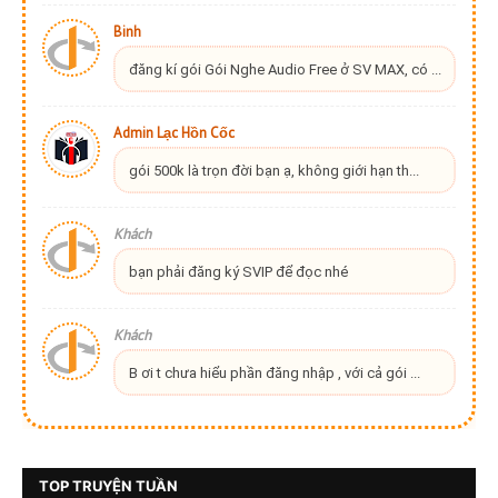
Binh
đăng kí gói Gói Nghe Audio Free ở SV MAX, có ...
Admin Lạc Hồn Cốc
gói 500k là trọn đời bạn ạ, không giới hạn th...
Khách
bạn phải đăng ký SVIP để đọc nhé
Khách
B ơi t chưa hiểu phần đăng nhập , với cả gói ...
TOP TRUYỆN TUẦN