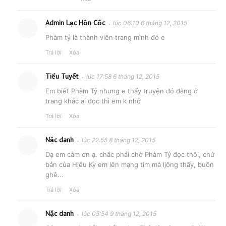
Admin Lạc Hồn Cốc
lúc 06:10 6 tháng 12, 2015
Phàm tỷ là thành viên trang mình đó e
Trả lời
Xóa
Tiểu Tuyết
lúc 17:58 6 tháng 12, 2015
Em biết Phàm Tỷ nhưng e thấy truyện đó đăng ở
trang khác ai đọc thì em k nhớ
Trả lời
Xóa
Nặc danh
lúc 22:55 8 tháng 12, 2015
Dạ em cảm ơn ạ. chắc phải chờ Phàm Tỷ đọc thôi, chứ
bản của Hiểu Kỳ em lên mạng tìm mà ljông thấy, buồn
ghê...
Trả lời
Xóa
Nặc danh
lúc 05:54 9 tháng 12, 2015