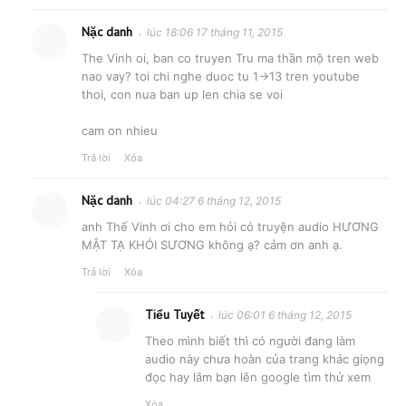
Nặc danh
lúc 18:06 17 tháng 11, 2015
The Vinh oi, ban co truyen Tru ma thần mộ tren web
nao vay? toi chi nghe duoc tu 1->13 tren youtube
thoi, con nua ban up len chia se voi
cam on nhieu
Trả lời
Xóa
Nặc danh
lúc 04:27 6 tháng 12, 2015
anh Thế Vinh ơi cho em hỏi có truyện audio HƯƠNG
MẬT TẠ KHÓI SƯƠNG không ạ? cảm ơn anh ạ.
Trả lời
Xóa
Tiểu Tuyết
lúc 06:01 6 tháng 12, 2015
Theo mình biết thì có người đang làm
audio này chưa hoàn của trang khác giọng
đọc hay lắm bạn lên google tìm thử xem
Xóa