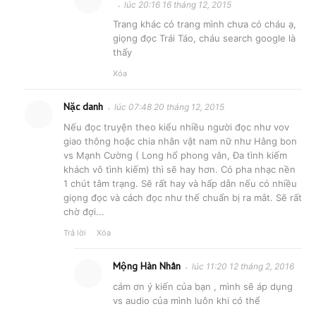
lúc 20:16 16 tháng 12, 2015
Trang khác có trang mình chưa có cháu ạ,
giọng đọc Trái Táo, cháu search google là
thấy
Xóa
Nặc danh
lúc 07:48 20 tháng 12, 2015
Nếu đọc truyện theo kiểu nhiều người đọc như vov
giao thông hoặc chia nhân vật nam nữ như Hằng bon
vs Mạnh Cường ( Long hổ phong vân, Đa tình kiếm
khách vô tình kiếm) thì sẽ hay hơn. Có pha nhạc nền
1 chút tâm trạng. Sẽ rất hay và hấp dẫn nếu có nhiều
giọng đọc và cách đọc như thế chuẩn bị ra mắt. Sẽ rất
chờ đợi...
Trả lời
Xóa
Mộng Hàn Nhân
lúc 11:20 12 tháng 2, 2016
cám ơn ý kiến của bạn , mình sẽ áp dụng
vs audio của mình luôn khi có thể