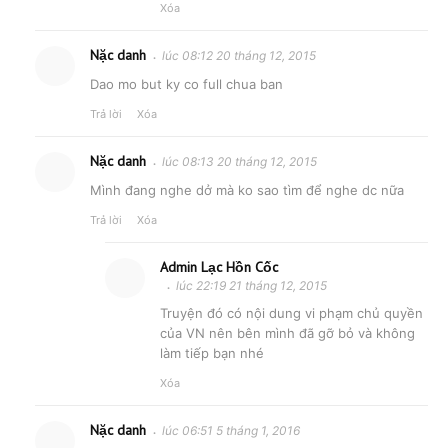
Xóa
Nặc danh
lúc 08:12 20 tháng 12, 2015
Dao mo but ky co full chua ban
Trả lời
Xóa
Nặc danh
lúc 08:13 20 tháng 12, 2015
Mình đang nghe dở mà ko sao tìm để nghe dc nữa
Trả lời
Xóa
Admin Lạc Hồn Cốc
lúc 22:19 21 tháng 12, 2015
Truyện đó có nội dung vi phạm chủ quyền
của VN nên bên mình đã gỡ bỏ và không
làm tiếp bạn nhé
Xóa
Nặc danh
lúc 06:51 5 tháng 1, 2016