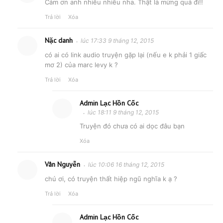
Cảm ơn anh nhiều nhiều nha. Thật là mừng quá đi!!
Trả lời
Xóa
Nặc danh
lúc 17:33 9 tháng 12, 2015
có ai có link audio truyện gặp lại (nếu e k phải 1 giấc
mơ 2) của marc levy k ?
Trả lời
Xóa
Admin Lạc Hồn Cốc
lúc 18:11 9 tháng 12, 2015
Truyện đó chưa có ai dọc đâu bạn
Xóa
Vân Nguyễn
lúc 10:06 16 tháng 12, 2015
chú ơi, có truyện thất hiệp ngũ nghĩa k ạ ?
Trả lời
Xóa
Admin Lạc Hồn Cốc