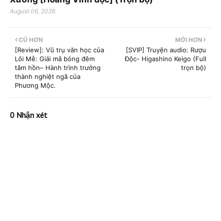
August 06, 2026
CŨ HƠN
MỚI HƠN
[Review]: Vũ trụ văn học của
[SVIP] Truyện audio: Rượu
Lôi Mễ: Giải mã bóng đêm
Độc- Higashino Keigo (Full
tâm hồn– Hành trình trưởng
trọn bộ)
thành nghiệt ngã của
Phương Mộc.
0 Nhận xét