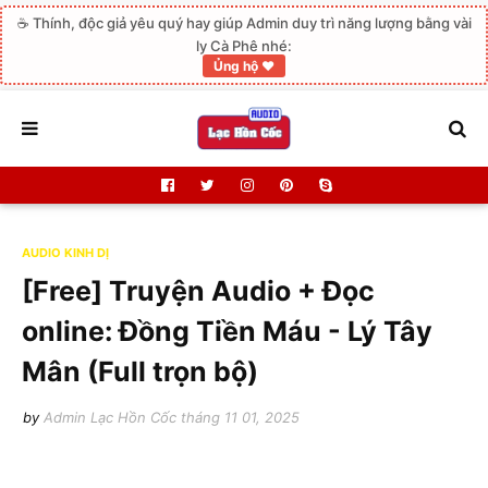
☕ Thính, độc giả yêu quý hay giúp Admin duy trì năng lượng bằng vài
ly Cà Phê nhé:
Ủng hộ ❤️
AUDIO KINH DỊ
[Free] Truyện Audio + Đọc
online: Đồng Tiền Máu - Lý Tây
Mân (Full trọn bộ)
by
Admin Lạc Hồn Cốc
tháng 11 01, 2025