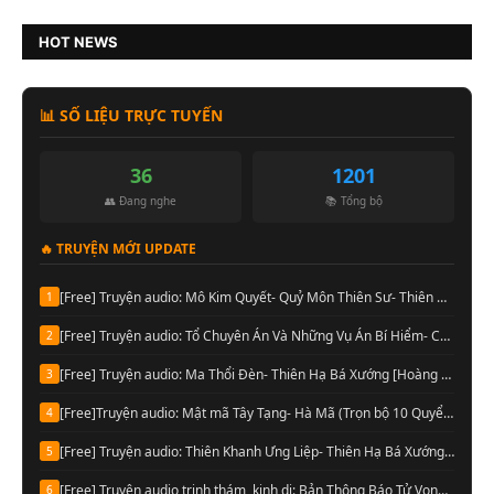
HOT NEWS
📊 SỐ LIỆU TRỰC TUYẾN
36
1201
👥 Đang nghe
📚 Tổng bộ
🔥 TRUYỆN MỚI UPDATE
[Free] Truyện audio: Mô Kim Quyết- Quỷ Môn Thiên Sư- Thiên Hạ Bá Xướng (Full)
1
[Free] Truyện audio: Tổ Chuyên Án Và Những Vụ Án Bí Hiểm- Cầu Vô Dục (Trọn bộ)
2
[Free] Truyện audio: Ma Thổi Đèn- Thiên Hạ Bá Xướng [Hoàng Vinh đọc] (Trọn bộ)
3
[Free]Truyện audio: Mật mã Tây Tạng- Hà Mã (Trọn bộ 10 Quyển)
4
[Free] Truyện audio: Thiên Khanh Ưng Liệp- Thiên Hạ Bá Xướng (Trọn bộ)
5
[Free] Truyện audio trinh thám, kinh dị: Bản Thông Báo Tử Vong- Chu Hạo Huy (Full)
6