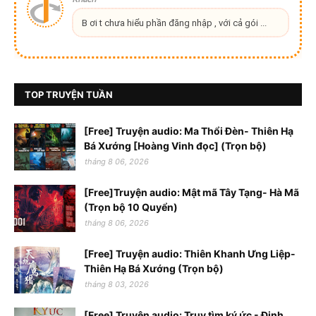
B ơi t chưa hiểu phần đăng nhập , với cả gói ...
TOP TRUYỆN TUẦN
[Free] Truyện audio: Ma Thổi Đèn- Thiên Hạ
Bá Xướng [Hoàng Vinh đọc] (Trọn bộ)
tháng 8 06, 2026
[Free]Truyện audio: Mật mã Tây Tạng- Hà Mã
(Trọn bộ 10 Quyển)
tháng 8 06, 2026
[Free] Truyện audio: Thiên Khanh Ưng Liệp-
Thiên Hạ Bá Xướng (Trọn bộ)
tháng 8 03, 2026
[Free] Truyện audio: Truy tìm ký ức - Đinh