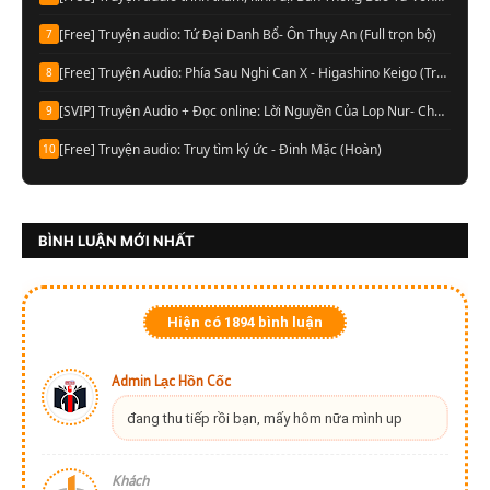
[Free] Truyện audio: Tứ Đại Danh Bổ- Ôn Thụy An (Full trọn bộ)
7
[Free] Truyện Audio: Phía Sau Nghi Can X - Higashino Keigo (Trọn bộ)
8
[SVIP] Truyện Audio + Đọc online: Lời Nguyền Của Lop Nur- Chu Đức Đông (Update tập 13 Audio)
9
[Free] Truyện audio: Truy tìm ký ức - Đinh Mặc (Hoàn)
10
BÌNH LUẬN MỚI NHẤT
Hiện có
1894
bình luận
Admin Lạc Hồn Cốc
đang thu tiếp rồi bạn, mấy hôm nữa mình up
Khách