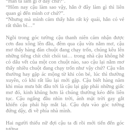
“Hắn ta làm gì ở đây chứ?”.
“Hôm nay cậu làm sao vậy, hắn ở đây làm gì thì liên
quan gì đến mình cơ chứ?”.
“Nhưng mà mình cảm thấy hắn rất kỳ quái, hắn có vẻ
rất thần bí…”
Ngồi trong góc tường cậu thanh niên cảm nhận được
cơn đau xông lên đầu, đêm qua cậu vừa nằm mơ, cậu
mơ thấy hàng đàn chuột đang chạy trốn, chúng kêu lên
những tiếng chít chít chói tai… trong nhà cậu không hề
có dấu vết của một con chuột nào, sao cậu lại nằm mơ
thấy nhiều chuột đang chạy trốn như vậy chứ? Cậu vẫn
thường hay gặp ác mộng từ khi còn bé, lúc thì thường
xuyên, có khi rất lâu lại mới gặp. Cậu biết hàng năm
khi mùa mưa bắt đầu tới là cậu lại gặp phải những giấc
mơ đó, kinh khủng hơn là chúng thường kéo đến liên
tục. Cậu ngẩng đầu nhìn trời, ánh mặt trời gay gắt
khiến cậu phải híp mắt lại. Cậu dựa vào góc tường
đứng dậy, đi về phía nhà mình.
Hai người thiếu nữ đợi cậu ta đi rồi mới tiến đến góc
tường.