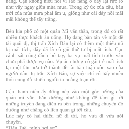
nắng. Cậu không hiểu nổi vì sao nắng ở đây lại rực rỡ
như vậy ngay giữa mùa mưa. Trong ký ức của cậu, bầu
trời của mùa mưa phải âm u, giống như cái đáy nồi mãi
mãi không thể tẩy trắng.
Bên kia phố có một quán Mì vằn thắn, trong đó có rất
nhiều thực khách ăn uống. Họ đang bàn tán về một đề
tài quái dị, thị trấn Xích Bản lại có thêm một thiếu nữ
bị mất tích, đây đã là cô gái thứ tư bị mất tích. Cục
cảnh sát cũng đành bó tay, ba vụ mất tích trước vẫn
chưa phá được vụ nào. Vụ án những cô gái trẻ mất tích
lại một lần nữa trở thành đề tài bàn luận xôn xao của
người dân thị trấn Xích Bản, sự việc chỉ có bấy nhiêu
thôi cũng đủ khiến người ta hoảng loạn rồi.
Cậu thanh niên ấy đứng nép vào một góc tường của
quán mì vằn thắn dường như không để tâm gì tới
những truyện đang diễn ra bên trong, những chuyện đó
dường như chẳng có liên quan gì tới cậu.
Lúc này có hai thiếu nữ đi tới, họ vừa đi vừa nói
chuyện.
“Tiểu Tuệ, mình hơi sợ”.