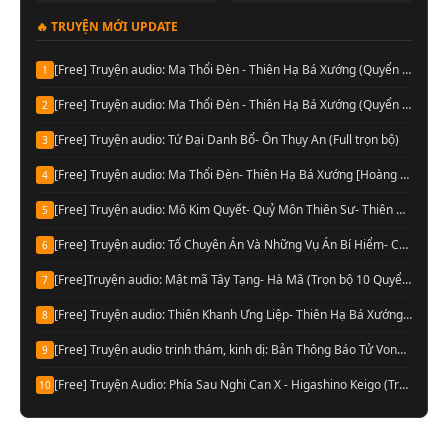
🔥 TRUYỆN MỚI UPDATE
[Free] Truyện audio: Ma Thổi Đèn - Thiên Hạ Bá Xướng (Quyển 03)
1
[Free] Truyện audio: Ma Thổi Đèn - Thiên Hạ Bá Xướng (Quyển 01 + 02)
2
[Free] Truyện audio: Tứ Đại Danh Bổ- Ôn Thụy An (Full trọn bộ)
3
[Free] Truyện audio: Ma Thổi Đèn- Thiên Hạ Bá Xướng [Hoàng Vinh đọc] (Trọn bộ)
4
[Free] Truyện audio: Mô Kim Quyết- Quỷ Môn Thiên Sư- Thiên Hạ Bá Xướng (Full)
5
[Free] Truyện audio: Tổ Chuyên Án Và Những Vụ Án Bí Hiểm- Cầu Vô Dục (Trọn bộ)
6
[Free]Truyện audio: Mật mã Tây Tạng- Hà Mã (Trọn bộ 10 Quyển)
7
[Free] Truyện audio: Thiên Khanh Ưng Liệp- Thiên Hạ Bá Xướng (Trọn bộ)
8
[Free] Truyện audio trinh thám, kinh dị: Bản Thông Báo Tử Vong- Chu Hạo Huy (Full)
9
[Free] Truyện Audio: Phía Sau Nghi Can X - Higashino Keigo (Trọn bộ)
10