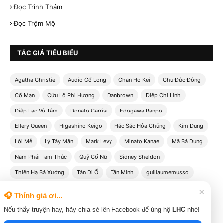
Đọc Trinh Thám
Đọc Trộm Mộ
TÁC GIẢ TIÊU BIỂU
Agatha Christie
Audio Cổ Long
Chan Ho Kei
Chu Đức Đông
Cố Mạn
Cửu Lộ Phi Hương
Danbrown
Diệp Chi Linh
Diệp Lạc Vô Tâm
Donato Carrisi
Edogawa Ranpo
Ellery Queen
Higashino Keigo
Hắc Sắc Hỏa Chủng
Kim Dung
Lôi Mễ
Lý Tây Mân
Mark Levy
Minato Kanae
Mã Bá Dung
Nam Phái Tam Thúc
Quỷ Cổ Nữ
Sidney Sheldon
Thiên Hạ Bá Xướng
Tân Di Ổ
Tần Minh
guillaumemusso
jamespatterson
kingkongbarbie
rachelgibson
thomasharris
×
🎧 Thính giả ơi...
Đinh Mặc
Đường Thất Công Tử
Nếu thấy truyện hay, hãy chia sẻ lên Facebook để ủng hộ
LHC
nhé!