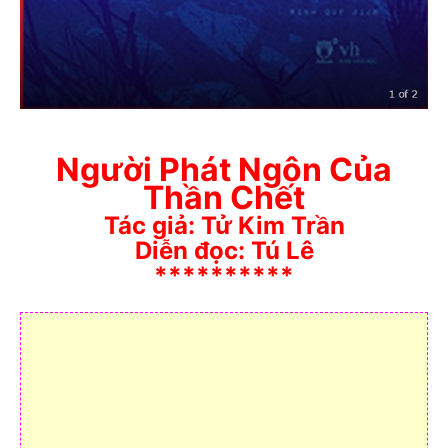
Người Phát Ngôn Của
Thần Chết
Tác giả: Tử Kim Trần
Diễn đọc: Tú Lê
**********