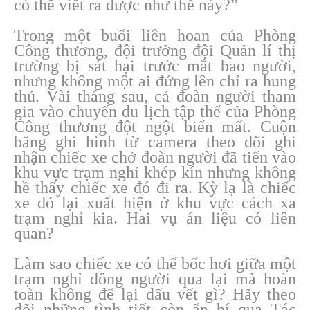
có thể viết ra được như thế này?”
Trong một buổi liên hoan của Phòng
Công thương, đội trưởng đội Quản lí thị
trường bị sát hại trước mắt bao người,
nhưng không một ai đứng lên chỉ ra hung
thủ. Vài tháng sau, cả đoàn người tham
gia vào chuyến du lịch tập thể của Phòng
Công thương đột ngột biến mất. Cuộn
băng ghi hình từ camera theo dõi ghi
nhận chiếc xe chở đoàn người đã tiến vào
khu vực trạm nghỉ khép kín nhưng không
hề thấy chiếc xe đó đi ra. Kỳ lạ là chiếc
xe đó lại xuất hiện ở khu vực cách xa
trạm nghỉ kia. Hai vụ án liệu có liên
quan?
Làm sao chiếc xe có thể bốc hơi giữa một
trạm nghỉ đông người qua lại mà hoàn
toàn không để lại dấu vết gì? Hãy theo
dõi những tình tiết còn ẩn bí qua Tác