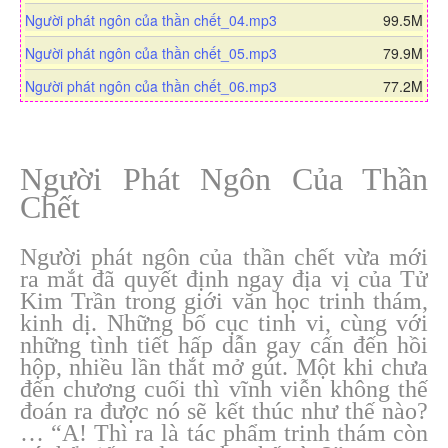
l
o
n
d
Người phát ngôn của thần chết_04.mp3
99.5M
o
w
l
o
a
n
d
Người phát ngôn của thần chết_05.mp3
79.9M
o
w
d
l
o
a
n
Người phát ngôn của thần chết_06.mp3
77.2M
o
w
d
l
a
n
o
d
l
a
o
Người Phát Ngôn Của Thần
d
a
Chết
d
Người phát ngôn của thần chết vừa mới
ra mắt đã quyết định ngay địa vị của Tử
Kim Trần trong giới văn học trinh thám,
kinh dị. Những bố cục tinh vi, cùng với
những tình tiết hấp dẫn gay cấn đến hồi
hộp, nhiều lần thắt mở gút. Một khi chưa
đến chương cuối thì vĩnh viễn không thế
đoán ra được nó sẽ kết thúc như thế nào?
… “A! Thì ra là tác phẩm trinh thám còn