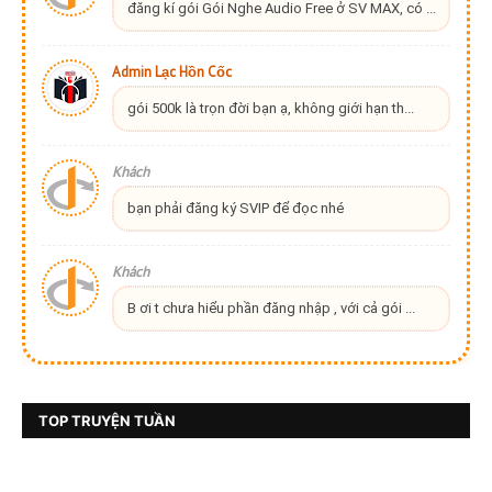
đăng kí gói Gói Nghe Audio Free ở SV MAX, có ...
Admin Lạc Hồn Cốc
gói 500k là trọn đời bạn ạ, không giới hạn th...
Khách
bạn phải đăng ký SVIP để đọc nhé
Khách
B ơi t chưa hiểu phần đăng nhập , với cả gói ...
TOP TRUYỆN TUẦN