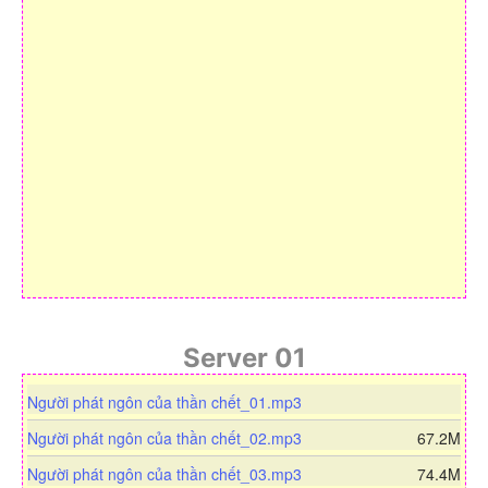
Server 01
d
Người phát ngôn của thần chết_01.mp3
o
d
Người phát ngôn của thần chết_02.mp3
67.2M
w
o
n
d
Người phát ngôn của thần chết_03.mp3
74.4M
w