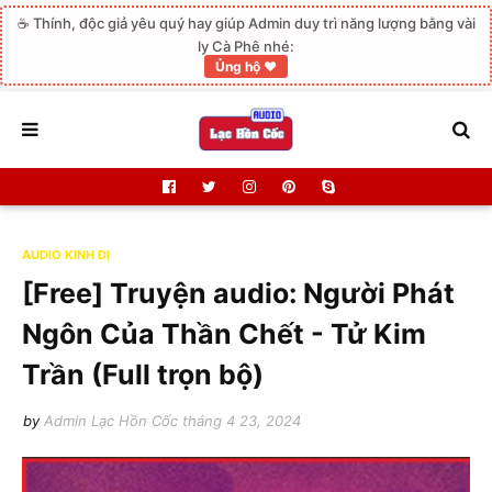
☕ Thính, độc giả yêu quý hay giúp Admin duy trì năng lượng bằng vài
ly Cà Phê nhé:
Ủng hộ ❤️
AUDIO KINH DỊ
[Free] Truyện audio: Người Phát
Ngôn Của Thần Chết - Tử Kim
Trần (Full trọn bộ)
by
Admin Lạc Hồn Cốc
tháng 4 23, 2024