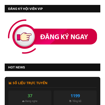
ĐĂNG KÝ HỘI VIÊN VIP
HOT NEWS
📊 SỐ LIỆU TRỰC TUYẾN
37
1199
👥 Đang nghe
📚 Tổng bộ