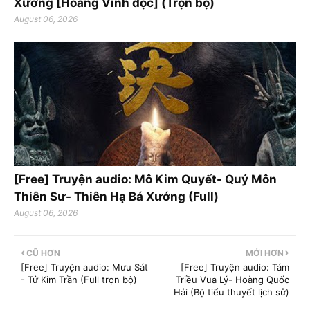
Xướng [Hoàng Vinh đọc] (Trọn bộ)
August 06, 2026
[Free] Truyện audio: Mô Kim Quyết- Quỷ Môn
Thiên Sư- Thiên Hạ Bá Xướng (Full)
August 06, 2026
CŨ HƠN
MỚI HƠN
[Free] Truyện audio: Mưu Sát
[Free] Truyện audio: Tám
- Tử Kim Trần (Full trọn bộ)
Triều Vua Lý- Hoàng Quốc
Hải (Bộ tiểu thuyết lịch sử)