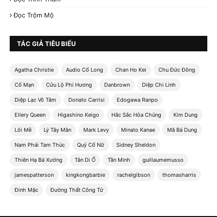
Đọc Trộm Mộ
TÁC GIẢ TIÊU BIỂU
Agatha Christie
Audio Cổ Long
Chan Ho Kei
Chu Đức Đông
Cố Mạn
Cửu Lộ Phi Hương
Danbrown
Diệp Chi Linh
Diệp Lạc Vô Tâm
Donato Carrisi
Edogawa Ranpo
Ellery Queen
Higashino Keigo
Hắc Sắc Hỏa Chủng
Kim Dung
Lôi Mễ
Lý Tây Mân
Mark Levy
Minato Kanae
Mã Bá Dung
Nam Phái Tam Thúc
Quỷ Cổ Nữ
Sidney Sheldon
Thiên Hạ Bá Xướng
Tân Di Ổ
Tần Minh
guillaumemusso
jamespatterson
kingkongbarbie
rachelgibson
thomasharris
×
🎧 Thính giả ơi...
Đinh Mặc
Đường Thất Công Tử
Nếu thấy truyện hay, hãy chia sẻ lên Facebook để ủng hộ
LHC
nhé!
CHIA SẺ NGAY