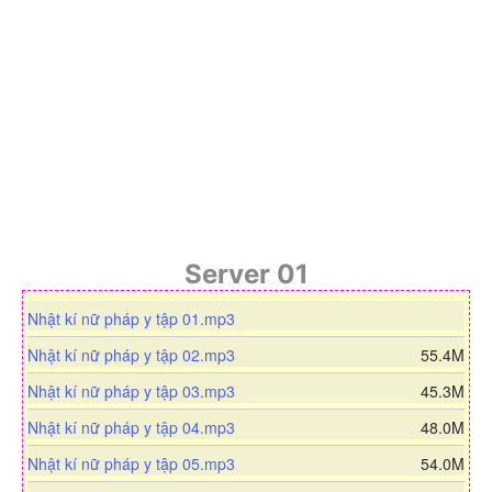
Server 01
d
Nhật kí nữ pháp y tập 01.mp3
o
d
Nhật kí nữ pháp y tập 02.mp3
55.4M
w
o
n
d
Nhật kí nữ pháp y tập 03.mp3
45.3M
w
l
o
n
d
Nhật kí nữ pháp y tập 04.mp3
48.0M
o
w
l
o
a
n
d
Nhật kí nữ pháp y tập 05.mp3
54.0M
o
w
d
l
o