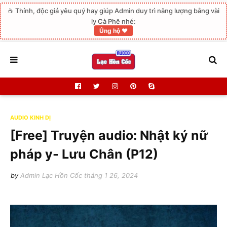
☕ Thính, độc giả yêu quý hay giúp Admin duy trì năng lượng bằng vài
ly Cà Phê nhé:
Ủng hộ ❤️
AUDIO KINH DỊ
[Free] Truyện audio: Nhật ký nữ
pháp y- Lưu Chân (P12)
by
Admin Lạc Hồn Cốc
tháng 1 26, 2024