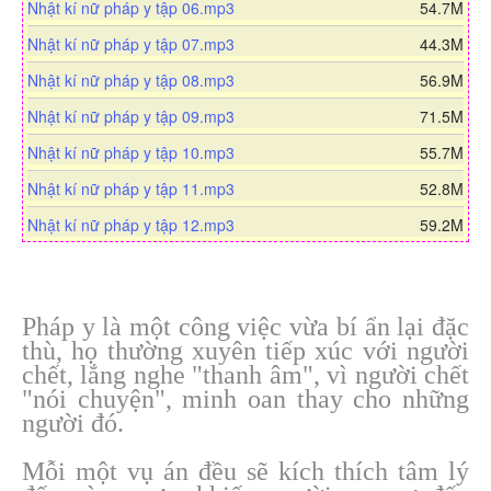
a
n
d
Nhật kí nữ pháp y tập 06.mp3
54.7M
o
w
d
l
o
a
n
d
Nhật kí nữ pháp y tập 07.mp3
44.3M
o
w
d
l
o
a
n
d
Nhật kí nữ pháp y tập 08.mp3
56.9M
o
w
d
l
o
a
n
d
Nhật kí nữ pháp y tập 09.mp3
71.5M
o
w
d
l
o
a
n
d
Nhật kí nữ pháp y tập 10.mp3
55.7M
o
w
d
l
o
a
n
d
Nhật kí nữ pháp y tập 11.mp3
52.8M
o
w
d
l
o
a
n
Nhật kí nữ pháp y tập 12.mp3
59.2M
o
w
d
l
a
n
o
d
l
a
o
d
Pháp y là một công việc vừa bí ẩn lại đặc
a
thù, họ thường xuyên tiếp xúc với người
d
chết, lắng nghe "thanh âm", vì người chết
"nói chuyện", minh oan thay cho những
người đó.
Mỗi một vụ án đều sẽ kích thích tâm lý