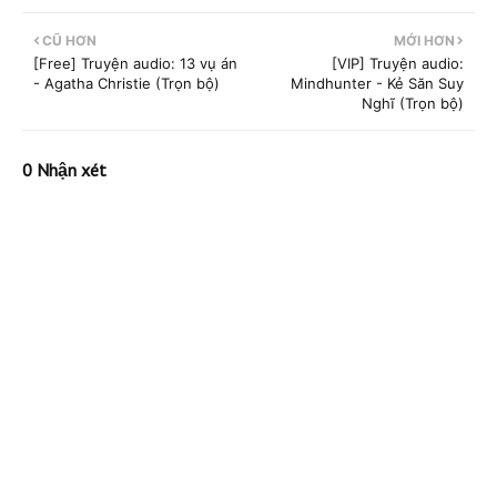
CŨ HƠN
MỚI HƠN
[Free] Truyện audio: 13 vụ án
[VIP] Truyện audio:
- Agatha Christie (Trọn bộ)
Mindhunter - Kẻ Săn Suy
Nghĩ (Trọn bộ)
0 Nhận xét