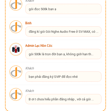
Khách
gói đọc 500k bạn ạ
Binh
đăng kí gói Gói Nghe Audio Free ở SV MAX, có ...
Admin Lạc Hồn Cốc
gói 500k là trọn đời bạn ạ, không giới hạn th...
Khách
bạn phải đăng ký SVIP để đọc nhé
Khách
B ơi t chưa hiểu phần đăng nhập , với cả gói ...