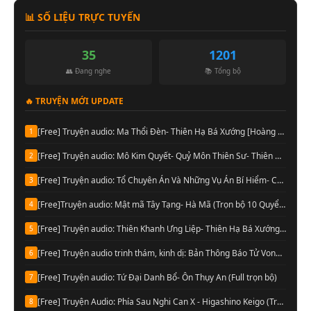
📊 SỐ LIỆU TRỰC TUYẾN
35
1201
👥 Đang nghe
📚 Tổng bộ
🔥 TRUYỆN MỚI UPDATE
[Free] Truyện audio: Ma Thổi Đèn- Thiên Hạ Bá Xướng [Hoàng Vinh đọc] (Trọn bộ)
1
[Free] Truyện audio: Mô Kim Quyết- Quỷ Môn Thiên Sư- Thiên Hạ Bá Xướng (Full)
2
[Free] Truyện audio: Tổ Chuyên Án Và Những Vụ Án Bí Hiểm- Cầu Vô Dục (Trọn bộ)
3
[Free]Truyện audio: Mật mã Tây Tạng- Hà Mã (Trọn bộ 10 Quyển)
4
[Free] Truyện audio: Thiên Khanh Ưng Liệp- Thiên Hạ Bá Xướng (Trọn bộ)
5
[Free] Truyện audio trinh thám, kinh dị: Bản Thông Báo Tử Vong- Chu Hạo Huy (Full)
6
[Free] Truyện audio: Tứ Đại Danh Bổ- Ôn Thụy An (Full trọn bộ)
7
[Free] Truyện Audio: Phía Sau Nghi Can X - Higashino Keigo (Trọn bộ)
8