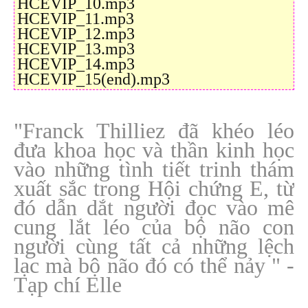
HCEVIP_10.mp3
HCEVIP_11.mp3
HCEVIP_12.mp3
HCEVIP_13.mp3
HCEVIP_14.mp3
HCEVIP_15(end).mp3
"Franck Thilliez đã khéo léo
đưa khoa học và thần kinh học
vào những tình tiết trinh thám
xuất sắc trong Hội chứng E, từ
đó dẫn dắt người đọc vào mê
cung lắt léo của bộ não con
người cùng tất cả những lệch
lạc mà bộ não đó có thể nảy " -
Tạp chí Elle