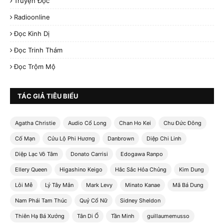
Truyện Đọc
Radioonline
Đọc Kinh Dị
Đọc Trinh Thám
Đọc Trộm Mộ
TÁC GIẢ TIÊU BIỂU
Agatha Christie
Audio Cổ Long
Chan Ho Kei
Chu Đức Đông
Cố Mạn
Cửu Lộ Phi Hương
Danbrown
Diệp Chi Linh
Diệp Lạc Vô Tâm
Donato Carrisi
Edogawa Ranpo
Ellery Queen
Higashino Keigo
Hắc Sắc Hỏa Chủng
Kim Dung
Lôi Mễ
Lý Tây Mân
Mark Levy
Minato Kanae
Mã Bá Dung
Nam Phái Tam Thúc
Quỷ Cổ Nữ
Sidney Sheldon
Thiên Hạ Bá Xướng
Tân Di Ổ
Tần Minh
guillaumemusso