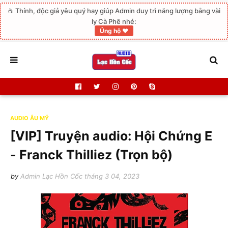
☕ Thính, độc giả yêu quý hay giúp Admin duy trì năng lượng bằng vài
ly Cà Phê nhé:
Ủng hộ ❤️
AUDIO ÂU MỸ
[VIP] Truyện audio: Hội Chứng E
- Franck Thilliez (Trọn bộ)
by
Admin Lạc Hồn Cốc
tháng 3 04, 2023