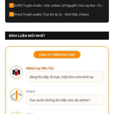
[SVIP] Truyện Audio + Đọc online: Lời Nguyền Của Lop Nur- Chu Đức Đông (Update tập 13 Audio)
9
[Free] Truyện audio: Truy tìm ký ức - Đinh Mặc (Hoàn)
10
BÌNH LUẬN MỚI NHẤT
Hiện có
1894
bình luận
Admin Lạc Hồn Cốc
đang thu tiếp rồi bạn, mấy hôm nữa mình up
Khách
Sao audio không thu tiếp nữa vậy admin?