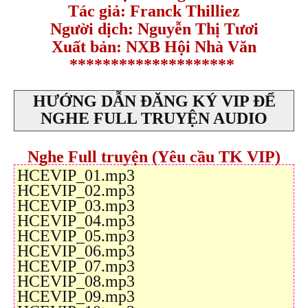
Tác giả:
Franck Thilliez
Người dịch:
Nguyễn Thị Tươi
Xuất bản: NXB Hội Nhà Văn
********************
HƯỚNG DẪN ĐĂNG KÝ VIP ĐỂ
NGHE FULL TRUYỆN AUDIO
Nghe Full truyện (Yêu cầu TK VIP)
HCEVIP_01.mp3
HCEVIP_02.mp3
HCEVIP_03.mp3
HCEVIP_04.mp3
HCEVIP_05.mp3
HCEVIP_06.mp3
HCEVIP_07.mp3
HCEVIP_08.mp3
HCEVIP_09.mp3