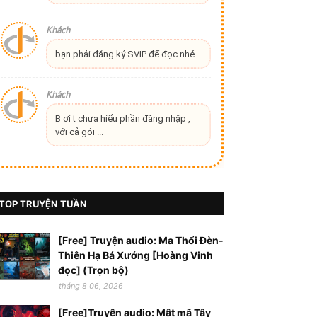
Khách
bạn phải đăng ký SVIP để đọc nhé
Khách
B ơi t chưa hiểu phần đăng nhập ,
với cả gói ...
TOP TRUYỆN TUẦN
[Free] Truyện audio: Ma Thổi Đèn-
Thiên Hạ Bá Xướng [Hoàng Vinh
đọc] (Trọn bộ)
tháng 8 06, 2026
[Free]Truyện audio: Mật mã Tây