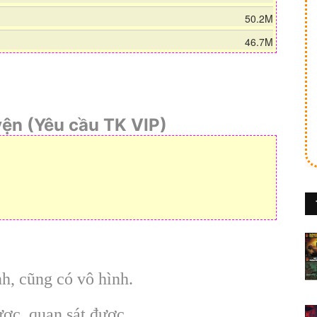
50.2M
46.7M
yện (Yêu cầu TK VIP)
nh, cũng có vô hình.
ợc, quan sát được.