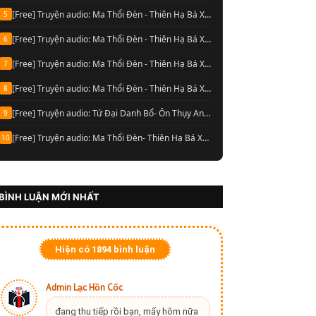
[Free] Truyện audio: Ma Thổi Đèn - Thiên Hạ Bá Xướng (Nguyễn Thành đọc-Quyển 04)
5
[Free] Truyện audio: Ma Thổi Đèn - Thiên Hạ Bá Xướng (Nguyễn Thành đọc-Quyển 03)
6
[Free] Truyện audio: Ma Thổi Đèn - Thiên Hạ Bá Xướng (Nguyễn Thành đọc-Quyển 02)
7
[Free] Truyện audio: Ma Thổi Đèn - Thiên Hạ Bá Xướng (Nguyễn Thành đọc-Quyển 01)
8
[Free] Truyện audio: Tứ Đại Danh Bổ- Ôn Thụy An (Full trọn bộ)
9
[Free] Truyện audio: Ma Thổi Đèn- Thiên Hạ Bá Xướng [Hoàng Vinh đọc] (Trọn bộ)
10
BÌNH LUẬN MỚI NHẤT
Hiện có
1894
bình luận
Admin Lạc Hồn Cốc
đang thu tiếp rồi bạn, mấy hôm nữa