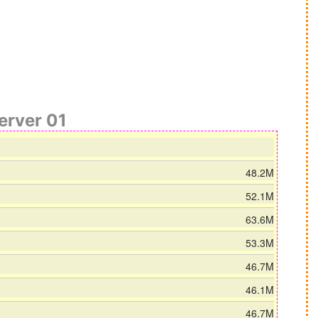
erver 01
48.2M
52.1M
63.6M
53.3M
46.7M
46.1M
46.7M