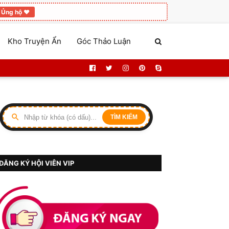
Ủng hộ ❤️
Kho Truyện Ẩn
Góc Thảo Luận
TÌM KIẾM
ĐĂNG KÝ HỘI VIÊN VIP