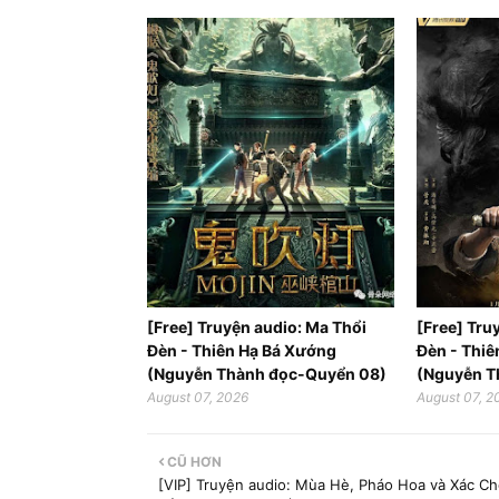
[Free] Truyện audio: Ma Thổi
[Free] Tru
Đèn - Thiên Hạ Bá Xướng
Đèn - Thi
(Nguyễn Thành đọc-Quyển 08)
(Nguyễn T
August 07, 2026
August 07, 2
CŨ HƠN
[VIP] Truyện audio: Mùa Hè, Pháo Hoa và Xác Ch