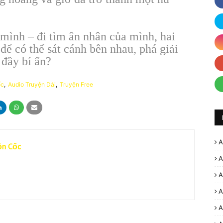
 mình – đi tìm ân nhân của mình, hai
ể có thể sát cánh bên nhau, phá giải
 đầy bí ẩn?
ốc
Audio Truyện Dài
Truyện Free
A
ồn Cốc
A
A
A
A