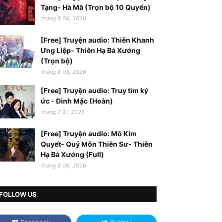
Tạng- Hà Mã (Trọn bộ 10 Quyển)
tháng 8 06, 2026
[Free] Truyện audio: Thiên Khanh
Ưng Liệp- Thiên Hạ Bá Xướng
(Trọn bộ)
tháng 8 03, 2026
[Free] Truyện audio: Truy tìm ký
ức - Đinh Mặc (Hoàn)
tháng 7 31, 2026
[Free] Truyện audio: Mô Kim
Quyết- Quỷ Môn Thiên Sư- Thiên
Hạ Bá Xướng (Full)
tháng 8 06, 2026
FOLLOW US