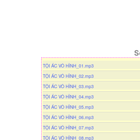
S
d
TỘI ÁC VÔ HÌNH_01.mp3
o
d
TỘI ÁC VÔ HÌNH_02.mp3
w
o
n
d
TỘI ÁC VÔ HÌNH_03.mp3
w
l
o
n
d
TỘI ÁC VÔ HÌNH_04.mp3
o
w
l
o
a
n
d
TỘI ÁC VÔ HÌNH_05.mp3
o
w
d
l
o
a
n
d
TỘI ÁC VÔ HÌNH_06.mp3
o
w
d
l
o
a
n
d
TỘI ÁC VÔ HÌNH_07.mp3
o
w
d
l
o
a
n
d
TỘI ÁC VÔ HÌNH_08.mp3