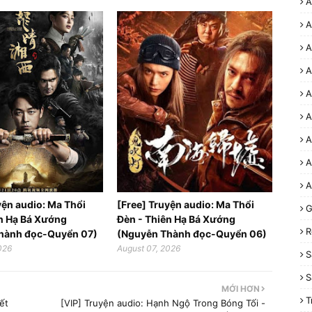
A
A
A
A
A
A
A
A
A
yện audio: Ma Thổi
[Free] Truyện audio: Ma Thổi
G
ên Hạ Bá Xướng
Đèn - Thiên Hạ Bá Xướng
R
hành đọc-Quyển 07)
(Nguyễn Thành đọc-Quyển 06)
026
August 07, 2026
S
S
MỚI HƠN
T
ết
[VIP] Truyện audio: Hạnh Ngộ Trong Bóng Tối -