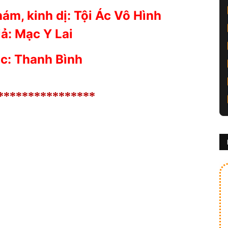
hám, kinh dị:
Tội Ác Vô Hình
iả:
Mạc Y Lai
c: Thanh Bình
****************