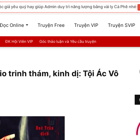
ộc giả yêu quý hay giúp Admin duy trì năng lượng bằng vài ly Cà Phê nhé:
Đọc Online
Truyện Free
Truyện VIP
Truyện SVIP
ĐK Hội Viên VIP
Góc thảo luận và Yêu cầu truyện
o trinh thám, kinh dị: Tội Ác Vô