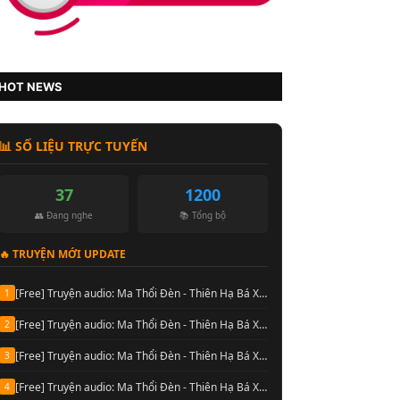
HOT NEWS
📊 SỐ LIỆU TRỰC TUYẾN
37
1200
👥 Đang nghe
📚 Tổng bộ
🔥 TRUYỆN MỚI UPDATE
[Free] Truyện audio: Ma Thổi Đèn - Thiên Hạ Bá Xướng (Nguyễn Thành đọc-Quyển 08)
1
[Free] Truyện audio: Ma Thổi Đèn - Thiên Hạ Bá Xướng (Nguyễn Thành đọc-Quyển 07)
2
[Free] Truyện audio: Ma Thổi Đèn - Thiên Hạ Bá Xướng (Nguyễn Thành đọc-Quyển 06)
3
[Free] Truyện audio: Ma Thổi Đèn - Thiên Hạ Bá Xướng (Nguyễn Thành đọc-Quyển 05)
4