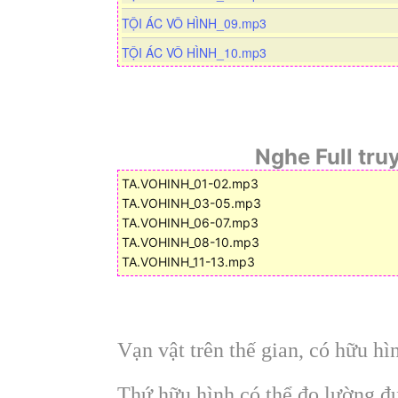
o
w
d
l
o
a
n
d
TỘI ÁC VÔ HÌNH_09.mp3
o
w
d
l
o
a
n
TỘI ÁC VÔ HÌNH_10.mp3
o
w
d
l
a
n
o
d
l
a
o
d
a
Nghe Full tru
d
TA.VOHINH_01-02.mp3
TA.VOHINH_03-05.mp3
TA.VOHINH_06-07.mp3
TA.VOHINH_08-10.mp3
TA.VOHINH_11-13.mp3
Vạn vật trên thế gian, có hữu hì
Thứ hữu hình có thể đo lường đư