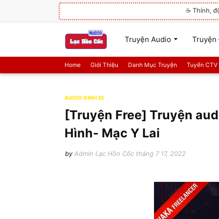
☕ Thính, đ
Truyện Audio
Truyện 
Home
Giới Thiệu
Danh Mục Truyện
Tuyển CTV
AUDIO KINH DỊ
[Truyện Free] Truyện audi
Hình- Mạc Y Lai
by
Admin Lạc Hồn Cốc
tháng 7 17, 2022