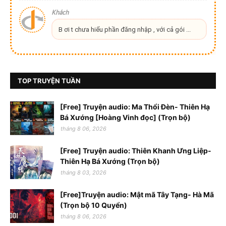
Khách
B ơi t chưa hiểu phần đăng nhập , với cả gói ...
TOP TRUYỆN TUẦN
[Free] Truyện audio: Ma Thổi Đèn- Thiên Hạ
Bá Xướng [Hoàng Vinh đọc] (Trọn bộ)
tháng 8 06, 2026
[Free] Truyện audio: Thiên Khanh Ưng Liệp-
Thiên Hạ Bá Xướng (Trọn bộ)
tháng 8 03, 2026
[Free]Truyện audio: Mật mã Tây Tạng- Hà Mã
(Trọn bộ 10 Quyển)
tháng 8 06, 2026