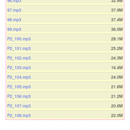
a
n
d
96.mp3
32.9M
o
w
d
l
o
a
n
d
97.mp3
37.9M
o
w
d
l
o
a
n
d
98.mp3
37.4M
o
w
d
l
o
a
n
d
99.mp3
36.0M
o
w
d
l
o
a
n
d
P2_100.mp3
28.1M
o
w
d
l
o
a
n
d
P2_101.mp3
25.2M
o
w
d
l
o
a
n
d
P2_102.mp3
24.3M
o
w
d
l
o
a
n
d
P2_103.mp3
16.4M
o
w
d
l
o
a
n
d
P2_104.mp3
24.0M
o
w
d
l
o
a
n
d
P2_105.mp3
21.6M
o
w
d
l
o
a
n
d
P2_106.mp3
21.2M
o
w
d
l
o
a
n
d
P2_107.mp3
20.6M
o
w
d
l
o
a
n
P2_108.mp3
22.0M
o
w
d
l
a
n
o