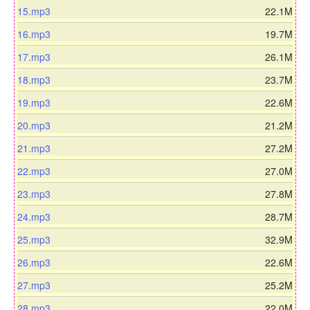
d
l
o
a
n
d
15.mp3
22.1M
o
w
d
l
o
a
n
d
16.mp3
19.7M
o
w
d
l
o
a
n
d
17.mp3
26.1M
o
w
d
l
o
a
n
d
18.mp3
23.7M
o
w
d
l
o
a
n
d
19.mp3
22.6M
o
w
d
l
o
a
n
d
20.mp3
21.2M
o
w
d
l
o
a
n
d
21.mp3
27.2M
o
w
d
l
o
a
n
d
22.mp3
27.0M
o
w
d
l
o
a
n
d
23.mp3
27.8M
o
w
d
l
o
a
n
d
24.mp3
28.7M
o
w
d
l
o
a
n
d
25.mp3
32.9M
o
w
d
l
o
a
n
d
26.mp3
22.6M
o
w
d
l
o
a
n
d
27.mp3
25.2M
o
w
d
l
o
a
n
d
28.mp3
22.0M