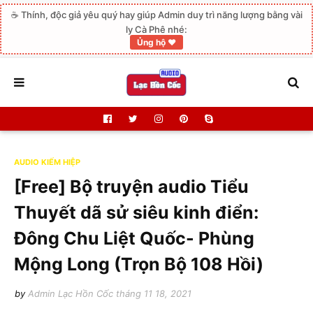
☕ Thính, độc giả yêu quý hay giúp Admin duy trì năng lượng bằng vài
ly Cà Phê nhé:
Ủng hộ ❤️
AUDIO KIẾM HIỆP
[Free] Bộ truyện audio Tiểu
Thuyết dã sử siêu kinh điển:
Đông Chu Liệt Quốc- Phùng
Mộng Long (Trọn Bộ 108 Hồi)
by
Admin Lạc Hồn Cốc
tháng 11 18, 2021