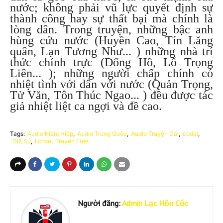
nước; không phải vũ lực quyết định sự
thành công hay sự thất bại mà chính là
lòng dân. Trong truyện, những bậc anh
hùng cứu nước (Huyền Cao, Tín Lăng
quân, Lạn Tương Như... ) những nhà trí
thức chính trực (Đổng Hồ, Lỗ Trọng
Liên... ); những người chấp chính có
nhiệt tình với dân với nước (Quản Trọng,
Tử Văn, Tôn Thúc Ngao... ) đều được tác
giả nhiệt liệt ca ngợi và đề cao.
Tags:
Audio Kiếm Hiệp
Audio Trung Quốc
Audio Truyện Dài
codai
Giã Sử
lichsu
Truyện Free
Người đăng:
Admin Lạc Hồn Cốc