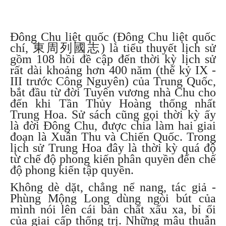
d
l
a
o
d
a
d
Đông Chu liệt quốc (Đông Chu liệt quốc
chí,
東周列國志
) là tiểu thuyết lịch sử
gồm 108 hồi đề cập đến thời kỳ lịch sử
rất dài khoảng hơn 400 năm (thế kỷ IX -
III trước Công Nguyên) của Trung Quốc,
bắt đầu từ đời Tuyên vương nhà Chu cho
đến khi Tần Thủy Hoàng thống nhất
Trung Hoa. Sử sách cũng gọi thời kỳ ấy
là đời Đông Chu, được chia làm hai giai
đoạn là Xuân Thu và Chiến Quốc. Trong
lịch sử Trung Hoa đây là thời kỳ quá độ
từ chế độ phong kiến phân quyền đến chế
độ phong kiến tập quyền.
Không dè dặt, chẳng nể nang, tác giả -
Phùng Mộng Long dùng ngòi bút của
mình nói lên cái bản chất xấu xa, bỉ ổi
của giai cấp thống trị. Những mâu thuẫn