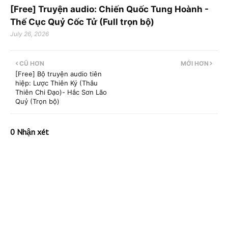
[Free] Truyện audio: Chiến Quốc Tung Hoành -
Thế Cục Quỷ Cốc Tử (Full trọn bộ)
July 26, 2026
CŨ HƠN
MỚI HƠN
[Free] Bộ truyện audio tiên
hiệp: Lược Thiên Ký (Thâu
Thiên Chi Đạo)- Hắc Sơn Lão
Quỷ (Trọn bộ)
0 Nhận xét