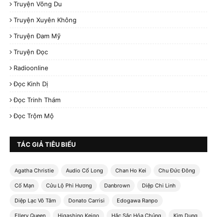
Truyện Võng Du
Truyện Xuyên Không
Truyện Đam Mỹ
Truyện Đọc
Radioonline
Đọc Kinh Dị
Đọc Trinh Thám
Đọc Trộm Mộ
TÁC GIẢ TIÊU BIỂU
Agatha Christie
Audio Cổ Long
Chan Ho Kei
Chu Đức Đông
Cố Mạn
Cửu Lộ Phi Hương
Danbrown
Diệp Chi Linh
Diệp Lạc Vô Tâm
Donato Carrisi
Edogawa Ranpo
Ellery Queen
Higashino Keigo
Hắc Sắc Hỏa Chủng
Kim Dung