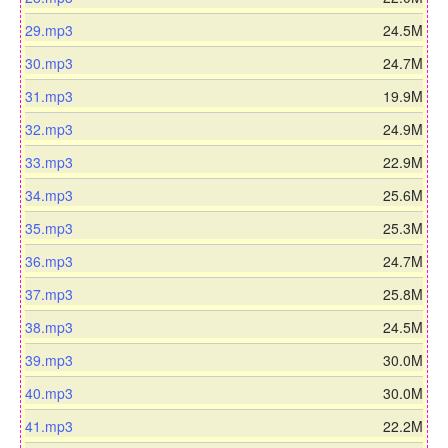
o
w
d
l
o
a
n
d
29.mp3
24.5M
o
w
d
l
o
a
n
d
30.mp3
24.7M
o
w
d
l
o
a
n
d
31.mp3
19.9M
o
w
d
l
o
a
n
d
32.mp3
24.9M
o
w
d
l
o
a
n
d
33.mp3
22.9M
o
w
d
l
o
a
n
d
34.mp3
25.6M
o
w
d
l
o
a
n
d
35.mp3
25.3M
o
w
d
l
o
a
n
d
36.mp3
24.7M
o
w
d
l
o
a
n
d
37.mp3
25.8M
o
w
d
l
o
a
n
d
38.mp3
24.5M
o
w
d
l
o
a
n
d
39.mp3
30.0M
o
w
d
l
o
a
n
d
40.mp3
30.0M
o
w
d
l
o
a
n
d
41.mp3
22.2M
o
w
d
l
o