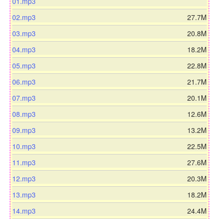
d
01.mp3
o
d
02.mp3
27.7M
w
o
n
d
03.mp3
20.8M
w
l
o
n
d
04.mp3
18.2M
o
w
l
o
a
n
d
05.mp3
22.8M
o
w
d
l
o
a
n
d
06.mp3
21.7M
o
w
d
l
o
a
n
d
07.mp3
20.1M
o
w
d
l
o
a
n
d
08.mp3
12.6M
o
w
d
l
o
a
n
d
09.mp3
13.2M
o
w
d
l
o
a
n
d
10.mp3
22.5M
o
w
d
l
o
a
n
d
11.mp3
27.6M
o
w
d
l
o
a
n
d
12.mp3
20.3M
o
w
d
l
o
a
n
d
13.mp3
18.2M
o
w
d
l
o
a
n
d
14.mp3
24.4M
o
w