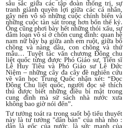
sâu sắc giữa các tập đoàn thống trị, sự
tranh giành quyền lợi giữa các cá nhân,
gây nên vô số những cuộc chính biến và
những cuộc tàn sát trong hơn bốn thế kỷ.
Ông cũng phơi bày hết những thói xấu, sự
dâm loạn vô sỉ ở chốn cung đình: quan hệ
nam nữ bậy bạ giữa anh em ruột, giữa bố
chồng và nàng dâu, con chồng và thứ
mẫu… Tuyệt tác văn chương Đông chu
liệt quốc từng được Phó Giáo sư, Tiến sĩ
Lê Huy Tiêu và Phó Giáo sư Lê Đức
Niệm – những cây đa cây đề nghiên cứu
về văn học Trung Quốc nhận xét: “Đọc
Đông Chu liệt quốc, người đọc sẽ thích
thú được biết những điều bí mật trong
cung đình mà sử sách nhà nước xưa
không bao giờ nói đến”.
Tư tưởng toát ra trong suốt bộ tiểu thuyết
này là tư tưởng "dân bản" của nhà nho :
dân là gốc của nước, là sức mạnh của