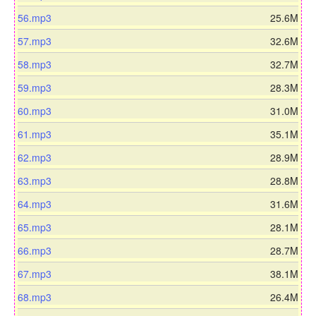
o
w
d
l
o
a
n
d
56.mp3
25.6M
o
w
d
l
o
a
n
d
57.mp3
32.6M
o
w
d
l
o
a
n
d
58.mp3
32.7M
o
w
d
l
o
a
n
d
59.mp3
28.3M
o
w
d
l
o
a
n
d
60.mp3
31.0M
o
w
d
l
o
a
n
d
61.mp3
35.1M
o
w
d
l
o
a
n
d
62.mp3
28.9M
o
w
d
l
o
a
n
d
63.mp3
28.8M
o
w
d
l
o
a
n
d
64.mp3
31.6M
o
w
d
l
o
a
n
d
65.mp3
28.1M
o
w
d
l
o
a
n
d
66.mp3
28.7M
o
w
d
l
o
a
n
d
67.mp3
38.1M
o
w
d
l
o
a
n
d
68.mp3
26.4M
o
w
d
l
o