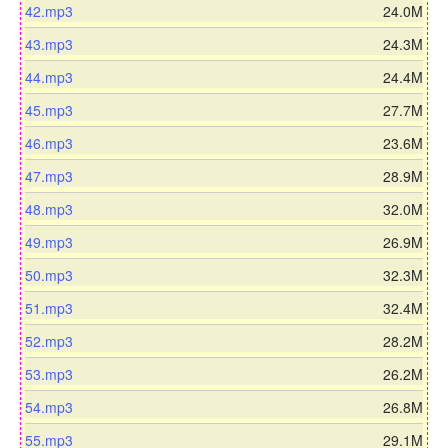
a
n
d
42.mp3
24.0M
o
w
d
l
o
a
n
d
43.mp3
24.3M
o
w
d
l
o
a
n
d
44.mp3
24.4M
o
w
d
l
o
a
n
d
45.mp3
27.7M
o
w
d
l
o
a
n
d
46.mp3
23.6M
o
w
d
l
o
a
n
d
47.mp3
28.9M
o
w
d
l
o
a
n
d
48.mp3
32.0M
o
w
d
l
o
a
n
d
49.mp3
26.9M
o
w
d
l
o
a
n
d
50.mp3
32.3M
o
w
d
l
o
a
n
d
51.mp3
32.4M
o
w
d
l
o
a
n
d
52.mp3
28.2M
o
w
d
l
o
a
n
d
53.mp3
26.2M
o
w
d
l
o
a
n
d
54.mp3
26.8M
o
w
d
l
o
a
n
d
55.mp3
29.1M