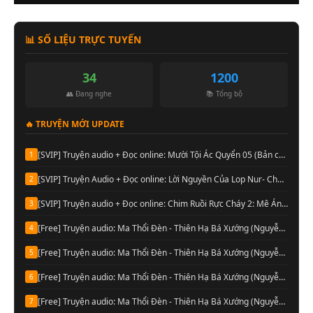
📊 SỐ LIỆU TRỰC TUYẾN
34
1200
👥 Đang nghe
📚 Tổng bộ
🔥 TRUYỆN MỚI UPDATE
[SVIP] Truyện audio + Đọc online: Mười Tội Ác Quyển 05 (Bản chính thức) - Tri Thù (Chương 15)
1
[SVIP] Truyện Audio + Đọc online: Lời Nguyền Của Lop Nur- Chu Đức Đông (Update tập 16 Audio)
2
[SVIP] Truyện audio + Đọc online: Chim Ruồi Rực Cháy 2: Mê Án 1985 - Tần Minh (Audio Tập 11)
3
[Free] Truyện audio: Ma Thổi Đèn - Thiên Hạ Bá Xướng (Nguyễn Thành đọc-Quyển 08)
4
[Free] Truyện audio: Ma Thổi Đèn - Thiên Hạ Bá Xướng (Nguyễn Thành đọc-Quyển 07)
5
[Free] Truyện audio: Ma Thổi Đèn - Thiên Hạ Bá Xướng (Nguyễn Thành đọc-Quyển 06)
6
[Free] Truyện audio: Ma Thổi Đèn - Thiên Hạ Bá Xướng (Nguyễn Thành đọc-Quyển 05)
7