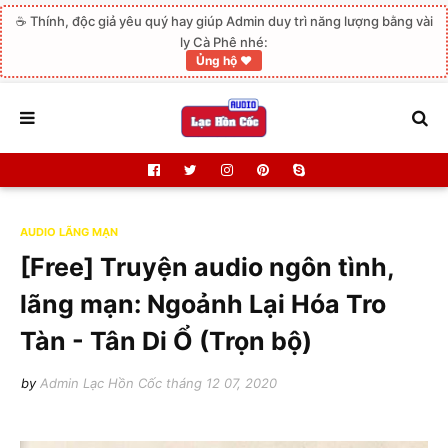
☕ Thính, độc giả yêu quý hay giúp Admin duy trì năng lượng bằng vài
ly Cà Phê nhé:
Ủng hộ ❤️
AUDIO LÃNG MẠN
[Free] Truyện audio ngôn tình,
lãng mạn: Ngoảnh Lại Hóa Tro
Tàn - Tân Di Ổ (Trọn bộ)
by
Admin Lạc Hồn Cốc
tháng 12 07, 2020