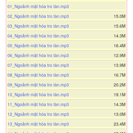
d
01_Ngoảnh mặt hóa tro tàn.mp3
o
d
02_Ngoảnh mặt hóa tro tàn.mp3
15.0M
w
o
n
d
03_Ngoảnh mặt hóa tro tàn.mp3
15.6M
w
l
o
n
d
04_Ngoảnh mặt hóa tro tàn.mp3
14.3M
o
w
l
o
a
n
d
05_Ngoảnh mặt hóa tro tàn.mp3
16.4M
o
w
d
l
o
a
n
d
06_Ngoảnh mặt hóa tro tàn.mp3
12.9M
o
w
d
l
o
a
n
d
07_Ngoảnh mặt hóa tro tàn.mp3
13.9M
o
w
d
l
o
a
n
d
08_Ngoảnh mặt hóa tro tàn.mp3
16.7M
o
w
d
l
o
a
n
d
09_Ngoảnh mặt hóa tro tàn.mp3
20.2M
o
w
d
l
o
a
n
d
10_Ngoảnh mặt hóa tro tàn.mp3
19.1M
o
w
d
l
o
a
n
d
11_Ngoảnh mặt hóa tro tàn.mp3
14.3M
o
w
d
l
o
a
n
d
12_Ngoảnh mặt hóa tro tàn.mp3
13.0M
o
w
d
l
o
a
n
d
13_Ngoảnh mặt hóa tro tàn.mp3
23.4M
o
w
d
l
o