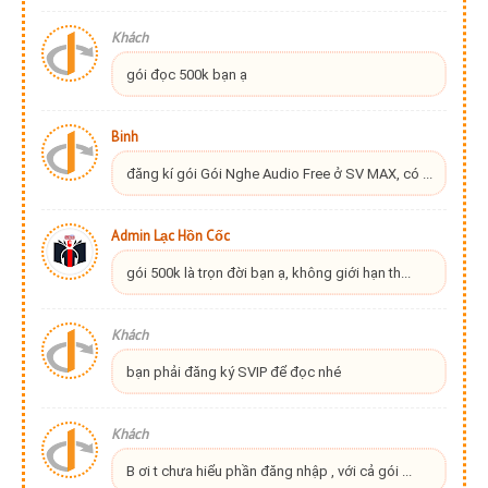
Khách
gói đọc 500k bạn ạ
Binh
đăng kí gói Gói Nghe Audio Free ở SV MAX, có ...
Admin Lạc Hồn Cốc
gói 500k là trọn đời bạn ạ, không giới hạn th...
Khách
bạn phải đăng ký SVIP để đọc nhé
Khách
B ơi t chưa hiểu phần đăng nhập , với cả gói ...