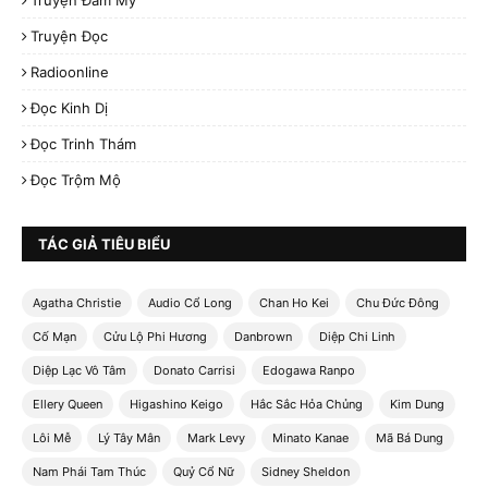
Truyện Đam Mỹ
Truyện Đọc
Radioonline
Đọc Kinh Dị
Đọc Trinh Thám
Đọc Trộm Mộ
TÁC GIẢ TIÊU BIỂU
Agatha Christie
Audio Cổ Long
Chan Ho Kei
Chu Đức Đông
Cố Mạn
Cửu Lộ Phi Hương
Danbrown
Diệp Chi Linh
Diệp Lạc Vô Tâm
Donato Carrisi
Edogawa Ranpo
Ellery Queen
Higashino Keigo
Hắc Sắc Hỏa Chủng
Kim Dung
Lôi Mễ
Lý Tây Mân
Mark Levy
Minato Kanae
Mã Bá Dung
Nam Phái Tam Thúc
Quỷ Cổ Nữ
Sidney Sheldon