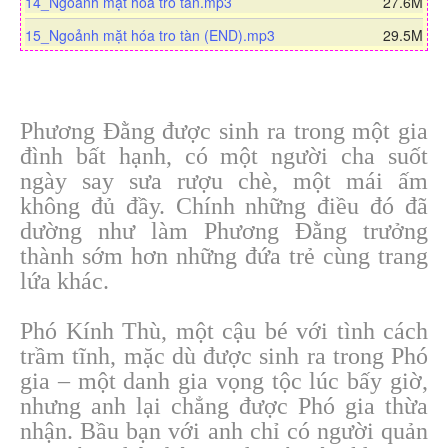
a
n
d
14_Ngoảnh mặt hóa tro tàn.mp3
27.6M
o
w
d
l
o
a
n
15_Ngoảnh mặt hóa tro tàn (END).mp3
29.5M
o
w
d
l
a
n
o
d
l
a
o
d
Phương Đằng được sinh ra trong một gia
a
đình bất hạnh, có một người cha suốt
d
ngày say sưa rượu chè, một mái ấm
không đủ đầy. Chính những điều đó đã
dường như làm Phương Đằng trưởng
thành sớm hơn những đứa trẻ cùng trang
lứa khác.
Phó Kính Thù, một cậu bé với tình cách
trầm tĩnh, mặc dù được sinh ra trong Phó
gia – một danh gia vọng tộc lúc bấy giờ,
nhưng anh lại chẳng được Phó gia thừa
nhận. Bầu bạn với anh chỉ có người quản