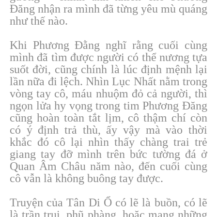
Đăng nhận ra mình đã từng yêu mù quáng
như thế nào.
Khi Phương Đằng nghĩ rằng cuối cùng
mình đã tìm được người có thể nương tựa
suốt đời, cũng chính là lúc định mệnh lại
lần nữa đi lệch. Nhìn Lục Nhất nằm trong
vòng tay cô, máu nhuộm đỏ cả người, thì
ngọn lửa hy vọng trong tim Phương Đăng
cũng hoàn toàn tắt lịm, cô thậm chí còn
có ý định trả thù, ấy vậy mà vào thời
khắc đó cô lại nhìn thấy chàng trai trẻ
giang tay đỡ mình trên bức tường đá ở
Quan Âm Châu năm nào, đến cuối cùng
cô vẫn là không buông tay được.
Truyện của Tân Di Ổ có lẽ là buồn, có lẽ
là trần trụi, phũ phàng, hoặc mang những