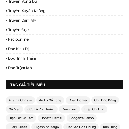
Truyện Võng Du
Truyện Xuyên Không
Truyện Đam Mỹ
Truyện Đọc
Radioonline
Đọc Kinh Dị
Đọc Trinh Thám
Đọc Trộm Mộ
TÁC GIẢ TIÊU BIỂU
Agatha Christie
Audio Cổ Long
Chan Ho Kei
Chu Đức Đông
Cố Mạn
Cửu Lộ Phi Hương
Danbrown
Diệp Chi Linh
Diệp Lạc Vô Tâm
Donato Carrisi
Edogawa Ranpo
Ellery Queen
Higashino Keigo
Hắc Sắc Hỏa Chủng
Kim Dung