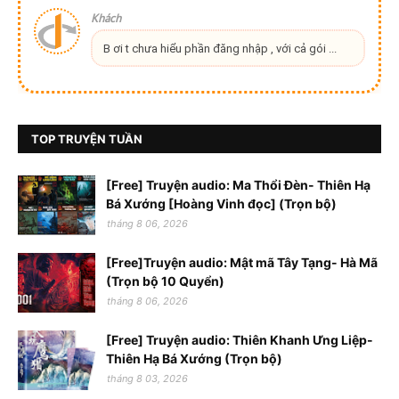
Khách
B ơi t chưa hiểu phần đăng nhập , với cả gói ...
TOP TRUYỆN TUẦN
[Free] Truyện audio: Ma Thổi Đèn- Thiên Hạ
Bá Xướng [Hoàng Vinh đọc] (Trọn bộ)
tháng 8 06, 2026
[Free]Truyện audio: Mật mã Tây Tạng- Hà Mã
(Trọn bộ 10 Quyển)
tháng 8 06, 2026
[Free] Truyện audio: Thiên Khanh Ưng Liệp-
Thiên Hạ Bá Xướng (Trọn bộ)
tháng 8 03, 2026