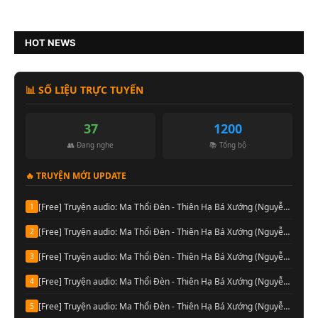
HOT NEWS
📊 SỐ LIỆU TRỰC TUYẾN
37
1200
👥 Đang nghe
📚 Tổng bộ
🔥 TRUYỆN MỚI UPDATE
[Free] Truyện audio: Ma Thổi Đèn - Thiên Hạ Bá Xướng (Nguyễn Thành đọc-Quyển 08)
1
[Free] Truyện audio: Ma Thổi Đèn - Thiên Hạ Bá Xướng (Nguyễn Thành đọc-Quyển 07)
2
[Free] Truyện audio: Ma Thổi Đèn - Thiên Hạ Bá Xướng (Nguyễn Thành đọc-Quyển 06)
3
[Free] Truyện audio: Ma Thổi Đèn - Thiên Hạ Bá Xướng (Nguyễn Thành đọc-Quyển 05)
4
[Free] Truyện audio: Ma Thổi Đèn - Thiên Hạ Bá Xướng (Nguyễn Thành đọc-Quyển 04)
5