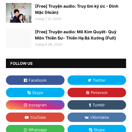
[Free] Truyện audio: Truy tìm ký ức - Đinh
Mặc (Hoàn)
tháng 7 31, 2026
[Free] Truyện audio: Mô Kim Quyết- Quỷ
Môn Thiên Sư- Thiên Hạ Bá Xướng (Full)
tháng 8 06, 2026
FOLLOW US