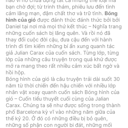
nào vì nó chứa đựng tất cả những thể loại mà
bạn chờ đợi; từ trinh thám, phiêu lưu đến tình
cảm lãng mạn, đậm chất thơ và trữ tình.
Bóng
hình của gió
được đánh thức đánh thức bởi bởi
Daniel tại nơi mà mọi thứ kết thúc – Nghĩa trang
những cuốn sách bị lãng quên. Và rồi nó đã
thay đổi cuộc đời cậu, đưa cậu đến với hành
trình đi tìm kiếm những bí ẩn xung quanh tác
giả Julian Carax của cuốn sách. Từng lớp, từng
lớp của những câu truyện trong quá khứ được
mở ra mang theo rất nhiều cảm xúc bất ngờ và
hồi hộp.
Bóng hình của gió là câu truyện trải dài suốt 30
năm từ thời chiến đến hậu chiến với nhiều lớp
nhân vật xoay quanh cuốn sách Bóng hình của
gió – Cuốn tiểu thuyết cuối cùng của Jalian
Carax. Chúng ta sẽ như được sống trong thành
phố Barcelona kỳ vĩ vào những năm giữa của
thế kỷ 20. Ở đó có những điều bị bỏ quên,
những số phận con người bi đát, những mối