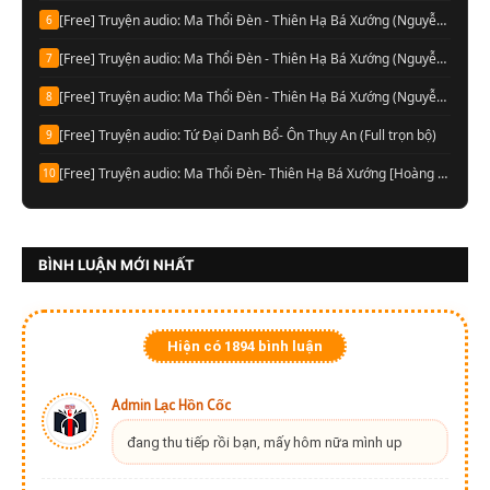
[Free] Truyện audio: Ma Thổi Đèn - Thiên Hạ Bá Xướng (Nguyễn Thành đọc-Quyển 03)
6
[Free] Truyện audio: Ma Thổi Đèn - Thiên Hạ Bá Xướng (Nguyễn Thành đọc-Quyển 02)
7
[Free] Truyện audio: Ma Thổi Đèn - Thiên Hạ Bá Xướng (Nguyễn Thành đọc-Quyển 01)
8
[Free] Truyện audio: Tứ Đại Danh Bổ- Ôn Thụy An (Full trọn bộ)
9
[Free] Truyện audio: Ma Thổi Đèn- Thiên Hạ Bá Xướng [Hoàng Vinh đọc] (Trọn bộ)
10
BÌNH LUẬN MỚI NHẤT
Hiện có
1894
bình luận
Admin Lạc Hồn Cốc
đang thu tiếp rồi bạn, mấy hôm nữa mình up