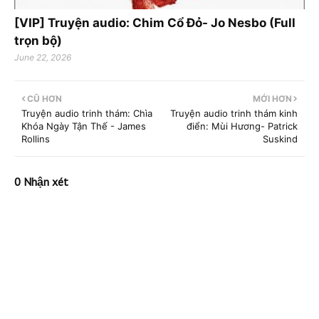
[VIP] Truyện audio: Chim Cổ Đỏ- Jo Nesbo (Full
trọn bộ)
June 22, 2026
CŨ HƠN
MỚI HƠN
Truyện audio trinh thám: Chìa
Truyện audio trinh thám kinh
Khóa Ngày Tận Thế - James
điển: Mùi Hương- Patrick
Rollins
Suskind
0 Nhận xét