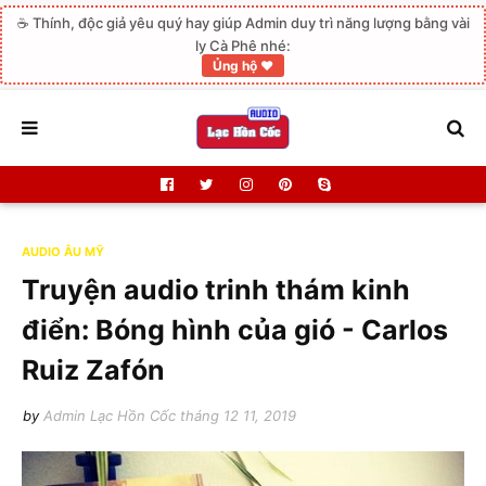
☕ Thính, độc giả yêu quý hay giúp Admin duy trì năng lượng bằng vài
ly Cà Phê nhé:
Ủng hộ ❤️
AUDIO ÂU MỸ
Truyện audio trinh thám kinh
điển: Bóng hình của gió - Carlos
Ruiz Zafón
by
Admin Lạc Hồn Cốc
tháng 12 11, 2019