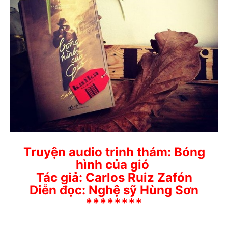
Truyện audio trinh thám: Bóng
hình của gió
Tác giả: Carlos Ruiz Zafón
Diễn đọc: Nghệ sỹ Hùng Sơn
********