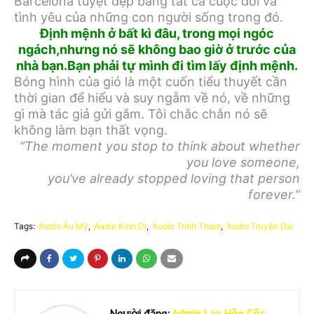
Barcelona tuyệt đẹp bằng tất cả cuộc đời và
tình yêu của những con người sống trong đó.
Định mệnh ở bất kì đâu, trong mọi ngóc
ngách,nhưng nó sẽ không bao giờ ở trước của
nhà bạn.Bạn phải tự mình đi tìm lấy định mệnh.
Bóng hình của gió là một cuốn tiểu thuyết cần
thời gian để hiểu và suy ngẫm về nó, về những
gì mà tác giả gửi gắm. Tôi chắc chắn nó sẽ
không làm bạn thất vọng.
“The moment you stop to think about whether
you love someone,
you’ve already stopped loving that person
forever.”
Tags:
Audio Âu Mỹ
Audio Kinh Dị
Audio Trinh Thám
Audio Truyện Dài
Người đăng:
Admin Lạc Hồn Cốc