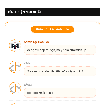
BÌNH LUẬN MỚI NHẤT
Hiện có
1894
bình luận
Admin Lạc Hồn Cốc
đang thu tiếp rồi bạn, mấy hôm nữa mình up
Khách
Sao audio không thu tiếp nữa vậy admin?
Khách
gói đọc 500k bạn ạ