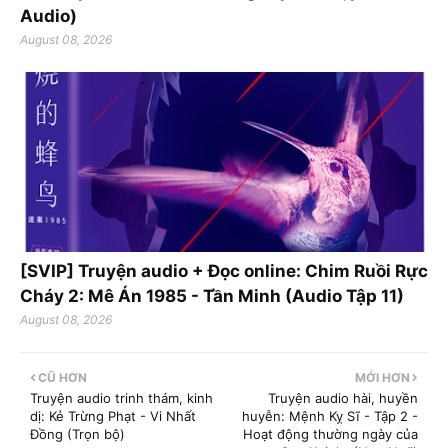
Audio)
August 08, 2026
[SVIP] Truyện audio + Đọc online: Chim Ruồi Rực
Cháy 2: Mê Án 1985 - Tần Minh (Audio Tập 11)
August 08, 2026
CŨ HƠN
MỚI HƠN
Truyện audio trinh thám, kinh
Truyện audio hài, huyền
dị: Kẻ Trừng Phạt - Vi Nhất
huyễn: Mệnh Kỵ Sĩ - Tập 2 -
Đồng (Trọn bộ)
Hoạt động thường ngày của