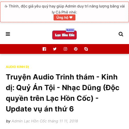
☕ Thính, độc giả yêu quý hay giúp Admin duy trì năng lượng bằng vài
ly Cà Phê nhé:
Ủng hộ ❤️
AUDIO KINH DỊ
Truyện Audio Trinh thám - Kinh
dị: Quỷ Án Tội - Nhạc Dũng (Độc
quyền trên Lạc Hồn Cốc) -
Update vụ án thứ 6
by
Admin Lạc Hồn Cốc
tháng 11 11, 2018