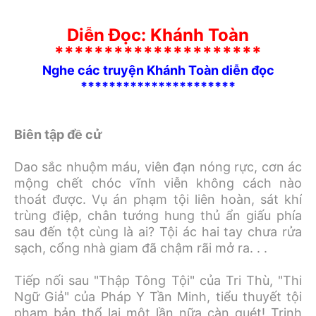
Diễn Đọc: Khánh Toàn
*********************
Nghe các truyện Khánh Toàn diễn đọc
**********************
Biên tập đề cử
Dao sắc nhuộm máu, viên đạn nóng rực, cơn ác
mộng chết chóc vĩnh viễn không cách nào
thoát được. Vụ án phạm tội liên hoàn, sát khí
trùng điệp, chân tướng hung thủ ẩn giấu phía
sau đến tột cùng là ai? Tội ác hai tay chưa rửa
sạch, cổng nhà giam đã chậm rãi mở ra. . .
Tiếp nối sau "Thập Tông Tội" của Tri Thù, "Thi
Ngữ Giả" của Pháp Y Tần Minh, tiểu thuyết tội
phạm bản thổ lại một lần nữa càn quét! Trinh