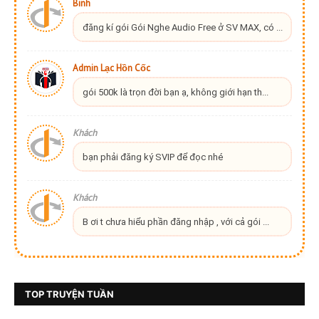
Binh
đăng kí gói Gói Nghe Audio Free ở SV MAX, có ...
Admin Lạc Hồn Cốc
gói 500k là trọn đời bạn ạ, không giới hạn th...
Khách
bạn phải đăng ký SVIP để đọc nhé
Khách
B ơi t chưa hiểu phần đăng nhập , với cả gói ...
TOP TRUYỆN TUẦN