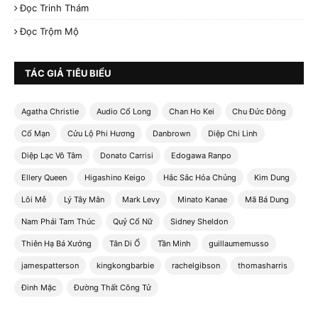
Đọc Trinh Thám
Đọc Trộm Mộ
TÁC GIẢ TIÊU BIỂU
Agatha Christie
Audio Cổ Long
Chan Ho Kei
Chu Đức Đông
Cố Mạn
Cửu Lộ Phi Hương
Danbrown
Diệp Chi Linh
Diệp Lạc Vô Tâm
Donato Carrisi
Edogawa Ranpo
Ellery Queen
Higashino Keigo
Hắc Sắc Hỏa Chủng
Kim Dung
Lôi Mễ
Lý Tây Mân
Mark Levy
Minato Kanae
Mã Bá Dung
Nam Phái Tam Thúc
Quỷ Cổ Nữ
Sidney Sheldon
Thiên Hạ Bá Xướng
Tân Di Ổ
Tần Minh
guillaumemusso
jamespatterson
kingkongbarbie
rachelgibson
thomasharris
Đinh Mặc
Đường Thất Công Tử