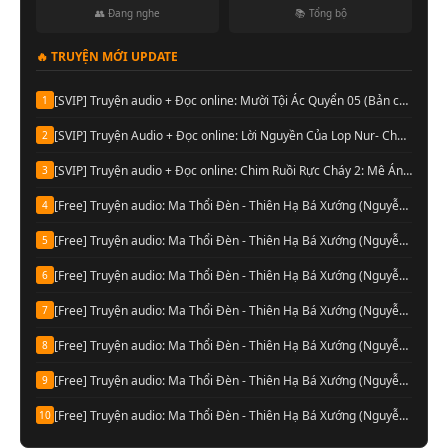
👥 Đang nghe
📚 Tổng bộ
🔥 TRUYỆN MỚI UPDATE
[SVIP] Truyện audio + Đọc online: Mười Tội Ác Quyển 05 (Bản chính thức) - Tri Thù (Chương 15)
1
[SVIP] Truyện Audio + Đọc online: Lời Nguyền Của Lop Nur- Chu Đức Đông (Update tập 16 Audio)
2
[SVIP] Truyện audio + Đọc online: Chim Ruồi Rực Cháy 2: Mê Án 1985 - Tần Minh (Audio Tập 11)
3
[Free] Truyện audio: Ma Thổi Đèn - Thiên Hạ Bá Xướng (Nguyễn Thành đọc-Quyển 08)
4
[Free] Truyện audio: Ma Thổi Đèn - Thiên Hạ Bá Xướng (Nguyễn Thành đọc-Quyển 07)
5
[Free] Truyện audio: Ma Thổi Đèn - Thiên Hạ Bá Xướng (Nguyễn Thành đọc-Quyển 06)
6
[Free] Truyện audio: Ma Thổi Đèn - Thiên Hạ Bá Xướng (Nguyễn Thành đọc-Quyển 05)
7
[Free] Truyện audio: Ma Thổi Đèn - Thiên Hạ Bá Xướng (Nguyễn Thành đọc-Quyển 04)
8
[Free] Truyện audio: Ma Thổi Đèn - Thiên Hạ Bá Xướng (Nguyễn Thành đọc-Quyển 03)
9
[Free] Truyện audio: Ma Thổi Đèn - Thiên Hạ Bá Xướng (Nguyễn Thành đọc-Quyển 02)
10