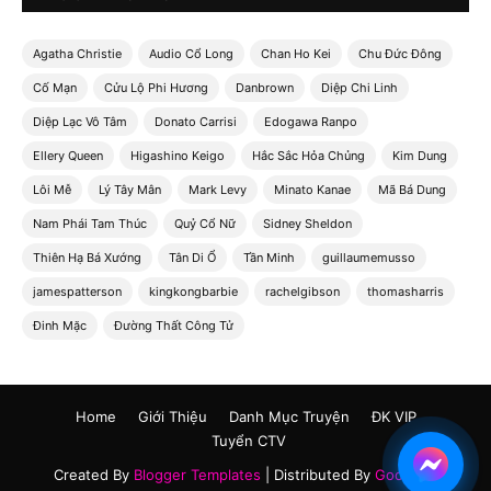
Agatha Christie
Audio Cổ Long
Chan Ho Kei
Chu Đức Đông
Cố Mạn
Cửu Lộ Phi Hương
Danbrown
Diệp Chi Linh
Diệp Lạc Vô Tâm
Donato Carrisi
Edogawa Ranpo
Ellery Queen
Higashino Keigo
Hắc Sắc Hỏa Chủng
Kim Dung
Lôi Mễ
Lý Tây Mân
Mark Levy
Minato Kanae
Mã Bá Dung
Nam Phái Tam Thúc
Quỷ Cổ Nữ
Sidney Sheldon
Thiên Hạ Bá Xướng
Tân Di Ổ
Tần Minh
guillaumemusso
jamespatterson
kingkongbarbie
rachelgibson
thomasharris
Đinh Mặc
Đường Thất Công Tử
Home
Giới Thiệu
Danh Mục Truyện
ĐK VIP
Tuyển CTV
Created By
Blogger Templates
| Distributed By
Gooyaabi