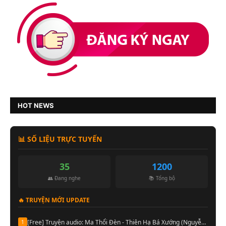
HOT NEWS
📊 SỐ LIỆU TRỰC TUYẾN
35
1200
👥 Đang nghe
📚 Tổng bộ
🔥 TRUYỆN MỚI UPDATE
[Free] Truyện audio: Ma Thổi Đèn - Thiên Hạ Bá Xướng (Nguyễn Thành đọc-Quyển 08)
1