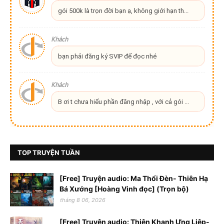
gói 500k là trọn đời bạn ạ, không giới hạn th...
Khách
bạn phải đăng ký SVIP để đọc nhé
Khách
B ơi t chưa hiểu phần đăng nhập , với cả gói ...
TOP TRUYỆN TUẦN
[Free] Truyện audio: Ma Thổi Đèn- Thiên Hạ
Bá Xướng [Hoàng Vinh đọc] (Trọn bộ)
tháng 8 06, 2026
[Free] Truyện audio: Thiên Khanh Ưng Liệp-