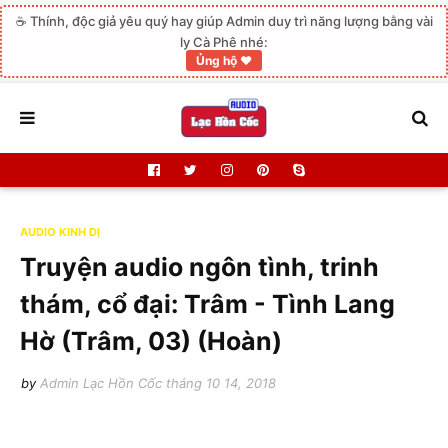
☕ Thính, độc giả yêu quý hay giúp Admin duy trì năng lượng bằng vài
ly Cà Phê nhé:
Ủng hộ ❤️
AUDIO KINH DỊ
Truyện audio ngôn tình, trinh
thám, cổ đại: Trâm - Tình Lang
Hờ (Trâm, 03) (Hoàn)
by
Admin Lạc Hồn Cốc
tháng 10 14, 2018