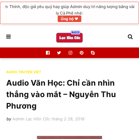
☕ Thính, độc giả yêu quý hay giúp Admin duy trì năng lượng bằng vài
ly Cà Phê nhé:
Ủng hộ ❤️
AUDIO TRUYỆN VIỆT
Audio Văn Học: Chỉ cần nhìn
thẳng vào mắt – Nguyễn Thu
Phương
by
Admin Lạc Hồn Cốc
tháng 2 28, 2018