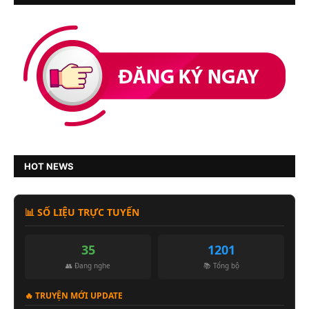
HOT NEWS
📊 SỐ LIỆU TRỰC TUYẾN
35
1201
👥 Đang nghe
📚 Tổng bộ
🔥 TRUYỆN MỚI UPDATE