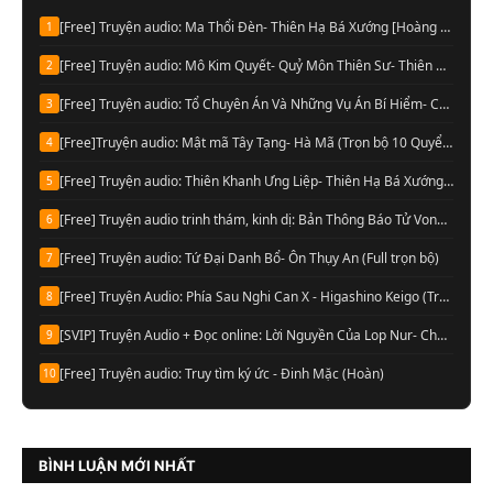
[Free] Truyện audio: Ma Thổi Đèn- Thiên Hạ Bá Xướng [Hoàng Vinh đọc] (Trọn bộ)
1
[Free] Truyện audio: Mô Kim Quyết- Quỷ Môn Thiên Sư- Thiên Hạ Bá Xướng (Full)
2
[Free] Truyện audio: Tổ Chuyên Án Và Những Vụ Án Bí Hiểm- Cầu Vô Dục (Trọn bộ)
3
[Free]Truyện audio: Mật mã Tây Tạng- Hà Mã (Trọn bộ 10 Quyển)
4
[Free] Truyện audio: Thiên Khanh Ưng Liệp- Thiên Hạ Bá Xướng (Trọn bộ)
5
[Free] Truyện audio trinh thám, kinh dị: Bản Thông Báo Tử Vong- Chu Hạo Huy (Full)
6
[Free] Truyện audio: Tứ Đại Danh Bổ- Ôn Thụy An (Full trọn bộ)
7
[Free] Truyện Audio: Phía Sau Nghi Can X - Higashino Keigo (Trọn bộ)
8
[SVIP] Truyện Audio + Đọc online: Lời Nguyền Của Lop Nur- Chu Đức Đông (Update tập 13 Audio)
9
[Free] Truyện audio: Truy tìm ký ức - Đinh Mặc (Hoàn)
10
BÌNH LUẬN MỚI NHẤT