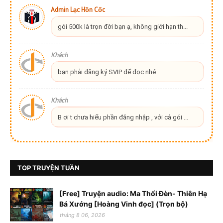
Admin Lạc Hồn Cốc
gói 500k là trọn đời bạn ạ, không giới hạn th...
Khách
bạn phải đăng ký SVIP để đọc nhé
Khách
B ơi t chưa hiểu phần đăng nhập , với cả gói ...
TOP TRUYỆN TUẦN
[Free] Truyện audio: Ma Thổi Đèn- Thiên Hạ
Bá Xướng [Hoàng Vinh đọc] (Trọn bộ)
tháng 8 06, 2026