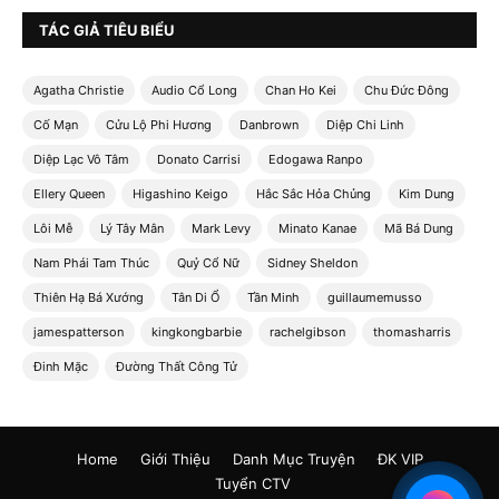
TÁC GIẢ TIÊU BIỂU
Agatha Christie
Audio Cổ Long
Chan Ho Kei
Chu Đức Đông
Cố Mạn
Cửu Lộ Phi Hương
Danbrown
Diệp Chi Linh
Diệp Lạc Vô Tâm
Donato Carrisi
Edogawa Ranpo
Ellery Queen
Higashino Keigo
Hắc Sắc Hỏa Chủng
Kim Dung
Lôi Mễ
Lý Tây Mân
Mark Levy
Minato Kanae
Mã Bá Dung
Nam Phái Tam Thúc
Quỷ Cổ Nữ
Sidney Sheldon
Thiên Hạ Bá Xướng
Tân Di Ổ
Tần Minh
guillaumemusso
jamespatterson
kingkongbarbie
rachelgibson
thomasharris
Đinh Mặc
Đường Thất Công Tử
Home
Giới Thiệu
Danh Mục Truyện
ĐK VIP
Tuyển CTV