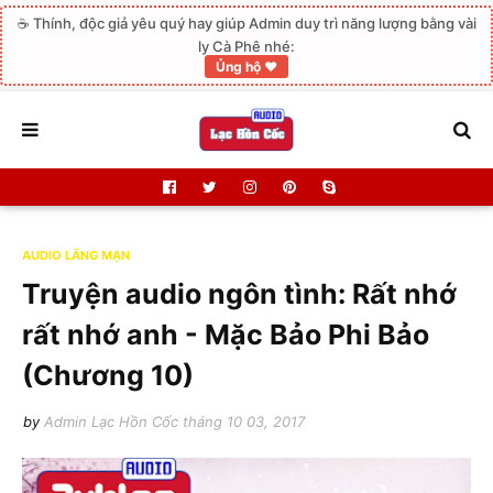
☕ Thính, độc giả yêu quý hay giúp Admin duy trì năng lượng bằng vài
ly Cà Phê nhé:
Ủng hộ ❤️
AUDIO LÃNG MẠN
Truyện audio ngôn tình: Rất nhớ
rất nhớ anh - Mặc Bảo Phi Bảo
(Chương 10)
by
Admin Lạc Hồn Cốc
tháng 10 03, 2017