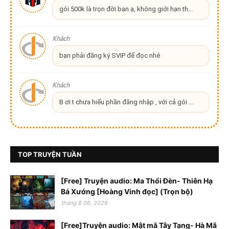
gói 500k là trọn đời bạn ạ, không giới hạn th...
Khách
bạn phải đăng ký SVIP để đọc nhé
Khách
B ơi t chưa hiểu phần đăng nhập , với cả gói ...
TOP TRUYỆN TUẦN
[Free] Truyện audio: Ma Thổi Đèn- Thiên Hạ
Bá Xướng [Hoàng Vinh đọc] (Trọn bộ)
tháng 8 06, 2026
[Free]Truyện audio: Mật mã Tây Tạng- Hà Mã