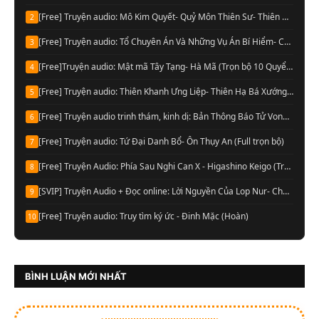
[Free] Truyện audio: Mô Kim Quyết- Quỷ Môn Thiên Sư- Thiên Hạ Bá Xướng (Full)
2
[Free] Truyện audio: Tổ Chuyên Án Và Những Vụ Án Bí Hiểm- Cầu Vô Dục (Trọn bộ)
3
[Free]Truyện audio: Mật mã Tây Tạng- Hà Mã (Trọn bộ 10 Quyển)
4
[Free] Truyện audio: Thiên Khanh Ưng Liệp- Thiên Hạ Bá Xướng (Trọn bộ)
5
[Free] Truyện audio trinh thám, kinh dị: Bản Thông Báo Tử Vong- Chu Hạo Huy (Full)
6
[Free] Truyện audio: Tứ Đại Danh Bổ- Ôn Thụy An (Full trọn bộ)
7
[Free] Truyện Audio: Phía Sau Nghi Can X - Higashino Keigo (Trọn bộ)
8
[SVIP] Truyện Audio + Đọc online: Lời Nguyền Của Lop Nur- Chu Đức Đông (Update tập 13 Audio)
9
[Free] Truyện audio: Truy tìm ký ức - Đinh Mặc (Hoàn)
10
BÌNH LUẬN MỚI NHẤT