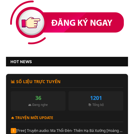
HOT NEWS
📊 SỐ LIỆU TRỰC TUYẾN
36
1201
👥 Đang nghe
📚 Tổng bộ
🔥 TRUYỆN MỚI UPDATE
[Free] Truyện audio: Ma Thổi Đèn- Thiên Hạ Bá Xướng [Hoàng Vinh đọc] (Trọn bộ)
1