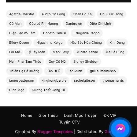
Agatha Christie
Audio Cổ Long
Chan Ho Kei
Chu Đức Đông
Cố Mạn
Cửu Lộ Phi Hương
Danbrown
Diệp Chi Linh
Diệp Lạc Vô Tâm
Donato Carrisi
Edogawa Ranpo
Ellery Queen
Higashino Keigo
Hắc Sắc Hỏa Chủng
Kim Dung
Lôi Mễ
Lý Tây Mân
Mark Levy
Minato Kanae
Mã Bá Dung
Nam Phái Tam Thúc
Quỷ Cổ Nữ
Sidney Sheldon
Thiên Hạ Bá Xướng
Tân Di Ổ
Tần Minh
guillaumemusso
jamespatterson
kingkongbarbie
rachelgibson
thomasharris
Đinh Mặc
Đường Thất Công Tử
Home
Giới Thiệu
Danh Mục Truyện
ĐK VIP
Tuyển CTV
Created By
Blogger Templates
| Distributed By
Gooyaabi