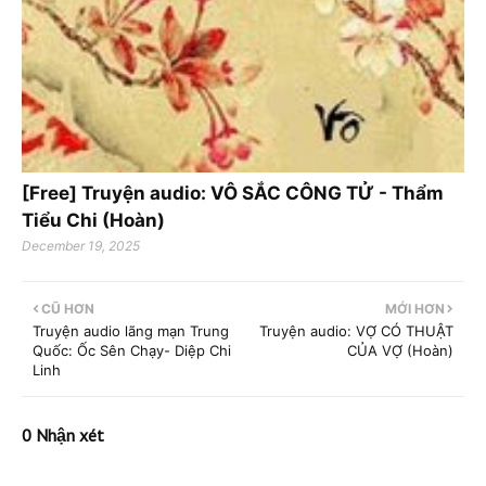
[Free] Truyện audio: VÔ SẮC CÔNG TỬ - Thẩm
Tiểu Chi (Hoàn)
December 19, 2025
CŨ HƠN
MỚI HƠN
Truyện audio lãng mạn Trung
Truyện audio: VỢ CÓ THUẬT
Quốc: Ốc Sên Chạy- Diệp Chi
CỦA VỢ (Hoàn)
Linh
0 Nhận xét