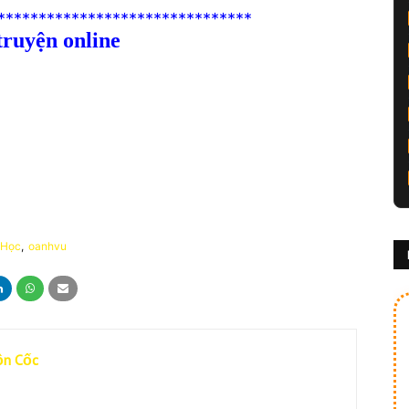
*******************************
truyện online
 Học
oanhvu
ồn Cốc