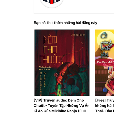
Bạn có thể thích những bài đăng này
[VIP] Truyện audio: Đêm Cho
[Free] Tru
Chuột - Tuyển Tập Những Vụ Án
không hài 
Kì Ảo Của Mikihiko Renjo (Full
Thái- Đào 