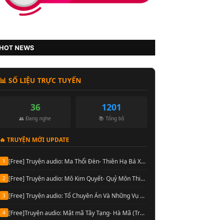
HOT NEWS
📊 SỐ LIỆU TRỰC TUYẾN
36
1201
👥 Đang nghe
📚 Tổng bộ
🔥 TRUYỆN MỚI UPDATE
[Free] Truyện audio: Ma Thổi Đèn- Thiên Hạ Bá Xướng [Hoàng Vinh đọc] (Trọn bộ)
1
[Free] Truyện audio: Mô Kim Quyết- Quỷ Môn Thiên Sư- Thiên Hạ Bá Xướng (Full)
2
[Free] Truyện audio: Tổ Chuyên Án Và Những Vụ Án Bí Hiểm- Cầu Vô Dục (Trọn bộ)
3
[Free]Truyện audio: Mật mã Tây Tạng- Hà Mã (Trọn bộ 10 Quyển)
4