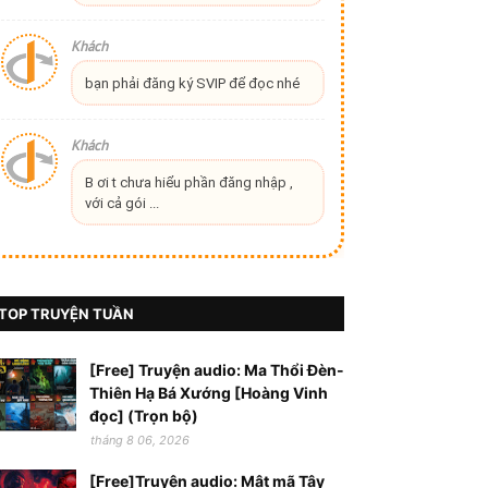
Khách
bạn phải đăng ký SVIP để đọc nhé
Khách
B ơi t chưa hiểu phần đăng nhập ,
với cả gói ...
TOP TRUYỆN TUẦN
[Free] Truyện audio: Ma Thổi Đèn-
Thiên Hạ Bá Xướng [Hoàng Vinh
đọc] (Trọn bộ)
tháng 8 06, 2026
[Free]Truyện audio: Mật mã Tây