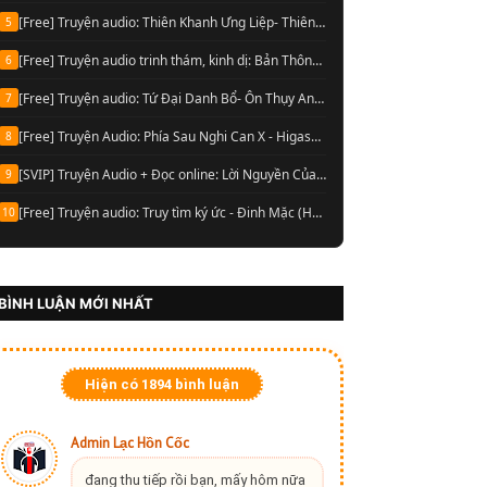
[Free] Truyện audio: Thiên Khanh Ưng Liệp- Thiên Hạ Bá Xướng (Trọn bộ)
5
[Free] Truyện audio trinh thám, kinh dị: Bản Thông Báo Tử Vong- Chu Hạo Huy (Full)
6
[Free] Truyện audio: Tứ Đại Danh Bổ- Ôn Thụy An (Full trọn bộ)
7
[Free] Truyện Audio: Phía Sau Nghi Can X - Higashino Keigo (Trọn bộ)
8
[SVIP] Truyện Audio + Đọc online: Lời Nguyền Của Lop Nur- Chu Đức Đông (Update tập 13 Audio)
9
[Free] Truyện audio: Truy tìm ký ức - Đinh Mặc (Hoàn)
10
BÌNH LUẬN MỚI NHẤT
Hiện có
1894
bình luận
Admin Lạc Hồn Cốc
đang thu tiếp rồi bạn, mấy hôm nữa