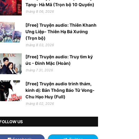
Tạng- Hà Mã (Trọn bộ 10 Quyển)
tháng 8 06, 2026
[Free] Truyện audio: Thiên Khanh
Ưng Liệp- Thiên Hạ Bá Xướng
(Trọn bộ)
tháng 8 03, 2026
[Free] Truyện audio: Truy tìm ký
ức - Đinh Mặc (Hoàn)
tháng 7 31, 2026
[Free] Truyện audio trinh thám,
kinh dị: Bản Thông Báo Tử Vong-
Chu Hạo Huy (Full)
tháng 8 02, 2026
FOLLOW US