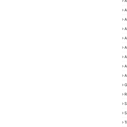
A
A
A
A
A
A
A
A
A
G
R
S
S
T