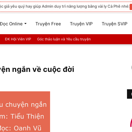
ộc giả yêu quý hay giúp Admin duy trì năng lượng bằng vài ly Cà Phê nhé:
Đọc Online
Truyện Free
Truyện VIP
Truyện SVIP
ĐK Hội Viên VIP
Góc thảo luận và Yêu cầu truyện
yện ngắn về cuộc đời