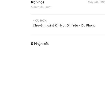
trọn bộ)
May 30, 202
March 31, 2026
CŨ HƠN
[Truyện ngắn] Khi Hot Girl Yêu - Du Phong
0 Nhận xét