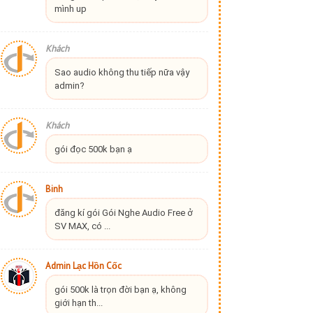
mình up
Khách
Sao audio không thu tiếp nữa vậy
admin?
Khách
gói đọc 500k bạn ạ
Binh
đăng kí gói Gói Nghe Audio Free ở
SV MAX, có ...
Admin Lạc Hồn Cốc
gói 500k là trọn đời bạn ạ, không
giới hạn th...