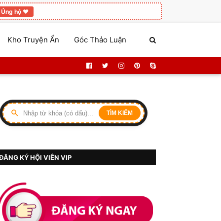
Ủng hộ ❤️
Kho Truyện Ẩn
Góc Thảo Luận
TÌM KIẾM
ĐĂNG KÝ HỘI VIÊN VIP