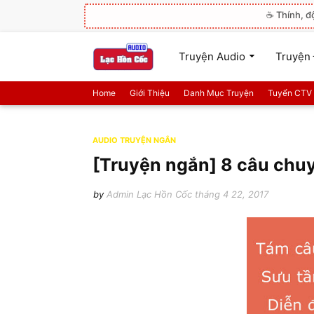
☕ Thính, đ
Truyện Audio
Truyện 
Home
Giới Thiệu
Danh Mục Truyện
Tuyển CTV
AUDIO TRUYỆN NGẮN
[Truyện ngắn] 8 câu chu
by
Admin Lạc Hồn Cốc
tháng 4 22, 2017