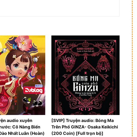
yện audio xuyên
[SVIP] Truyện audio: Bóng Ma
hước: Cô Nàng Biến
Trên Phố GINZA- Osaka Keikichi
Đào Nhất Luân (Hoàn)
(200 Coin) [Full trọn bộ]