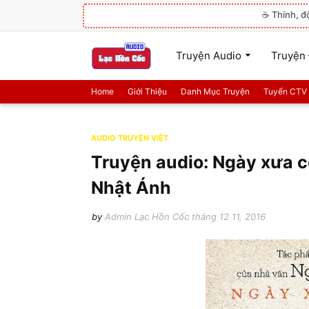
☕ Thính, đ
Truyện Audio
Truyện 
Home
Giới Thiệu
Danh Mục Truyện
Tuyển CTV
AUDIO TRUYỆN VIỆT
Truyện audio: Ngày xưa c
Nhật Ánh
by
Admin Lạc Hồn Cốc
tháng 12 11, 2016