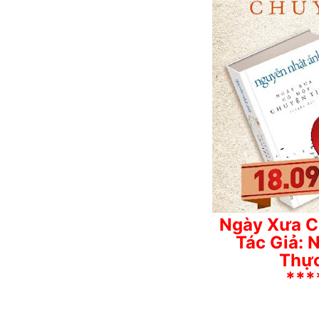
Ngày Xưa C
Tác Giả: 
Thực
***