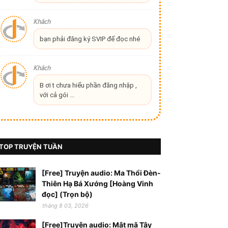
Khách
bạn phải đăng ký SVIP để đọc nhé
Khách
B ơi t chưa hiểu phần đăng nhập ,
với cả gói ...
TOP TRUYỆN TUẦN
[Free] Truyện audio: Ma Thổi Đèn-
Thiên Hạ Bá Xướng [Hoàng Vinh
đọc] (Trọn bộ)
tháng 8 03, 2026
[Free]Truyện audio: Mật mã Tây