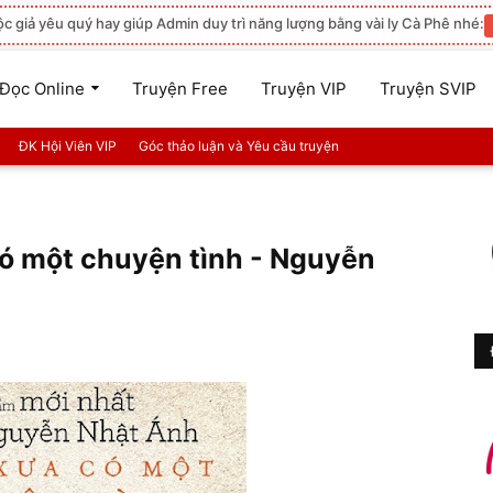
ộc giả yêu quý hay giúp Admin duy trì năng lượng bằng vài ly Cà Phê nhé:
Đọc Online
Truyện Free
Truyện VIP
Truyện SVIP
ĐK Hội Viên VIP
Góc thảo luận và Yêu cầu truyện
ó một chuyện tình - Nguyễn