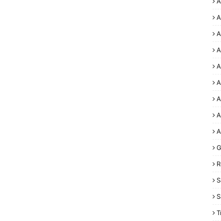
A
A
A
A
A
A
A
A
A
G
R
S
S
T