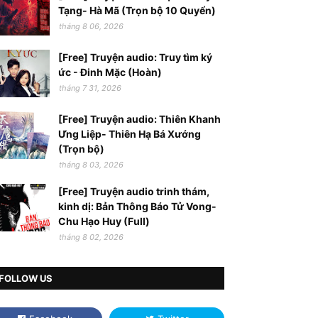
Tạng- Hà Mã (Trọn bộ 10 Quyển)
tháng 8 06, 2026
[Free] Truyện audio: Truy tìm ký
ức - Đinh Mặc (Hoàn)
tháng 7 31, 2026
[Free] Truyện audio: Thiên Khanh
Ưng Liệp- Thiên Hạ Bá Xướng
(Trọn bộ)
tháng 8 03, 2026
[Free] Truyện audio trinh thám,
kinh dị: Bản Thông Báo Tử Vong-
Chu Hạo Huy (Full)
tháng 8 02, 2026
FOLLOW US