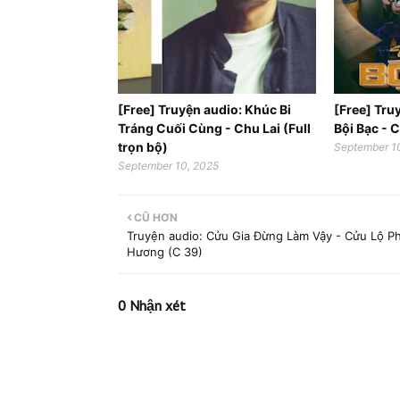
[Free] Truyện audio: Khúc Bi
[Free] Tru
Tráng Cuối Cùng - Chu Lai (Full
Bội Bạc - C
trọn bộ)
September 1
September 10, 2025
CŨ HƠN
Truyện audio: Cửu Gia Đừng Làm Vậy - Cửu Lộ Ph
Hương (C 39)
0 Nhận xét