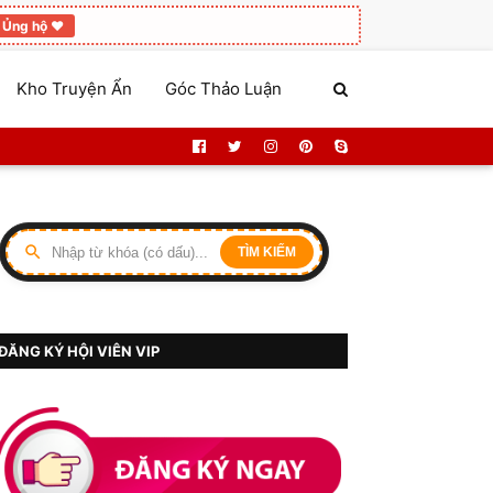
Ủng hộ ❤️
Kho Truyện Ẩn
Góc Thảo Luận
TÌM KIẾM
ĐĂNG KÝ HỘI VIÊN VIP