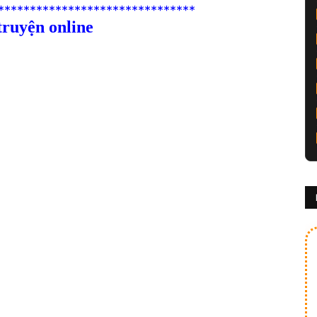
*******************************
truyện online