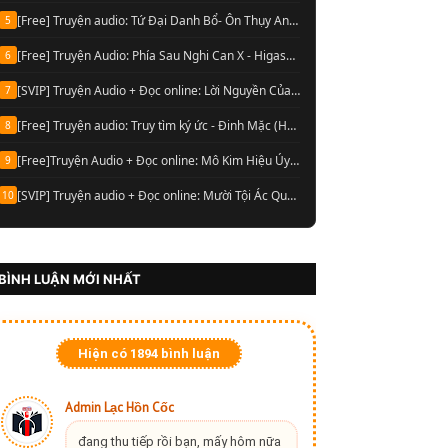
[Free] Truyện audio: Tứ Đại Danh Bổ- Ôn Thụy An (Full trọn bộ)
5
[Free] Truyện Audio: Phía Sau Nghi Can X - Higashino Keigo (Trọn bộ)
6
[SVIP] Truyện Audio + Đọc online: Lời Nguyền Của Lop Nur- Chu Đức Đông (Update tập 13 Audio)
7
[Free] Truyện audio: Truy tìm ký ức - Đinh Mặc (Hoàn)
8
[Free]Truyện Audio + Đọc online: Mô Kim Hiệu Úy Cửu U Tướng Quân- Thiên Hạ Bá Xướng (Full)
9
[SVIP] Truyện audio + Đọc online: Mười Tội Ác Quyển 05 (Bản chính thức) - Tri Thù (Chương 10)
10
BÌNH LUẬN MỚI NHẤT
Hiện có
1894
bình luận
Admin Lạc Hồn Cốc
đang thu tiếp rồi bạn, mấy hôm nữa