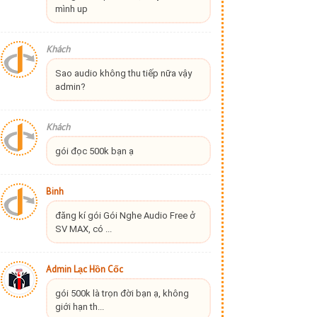
mình up
Khách
Sao audio không thu tiếp nữa vậy
admin?
Khách
gói đọc 500k bạn ạ
Binh
đăng kí gói Gói Nghe Audio Free ở
SV MAX, có ...
Admin Lạc Hồn Cốc
gói 500k là trọn đời bạn ạ, không
giới hạn th...