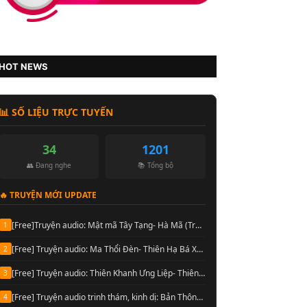
HOT NEWS
📊 SỐ LIỆU TRỰC TUYẾN
34
1201
👥 Đang nghe
📚 Tổng bộ
🔥 TRUYỆN MỚI UPDATE
[Free]Truyện audio: Mật mã Tây Tạng- Hà Mã (Trọn bộ 10 Quyển)
1
[Free] Truyện audio: Ma Thổi Đèn- Thiên Hạ Bá Xướng [Hoàng Vinh đọc] (Trọn bộ)
2
[Free] Truyện audio: Thiên Khanh Ưng Liệp- Thiên Hạ Bá Xướng (Trọn bộ)
3
[Free] Truyện audio trinh thám, kinh dị: Bản Thông Báo Tử Vong- Chu Hạo Huy (Full)
4