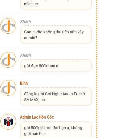
mình up
Khách
Sao audio không thu tiếp nữa vậy
admin?
Khách
gói đọc 500k bạn ạ
Binh
đăng kí gói Gói Nghe Audio Free ở
SV MAX, có ...
Admin Lạc Hồn Cốc
gói 500k là trọn đời bạn ạ, không
giới hạn th...