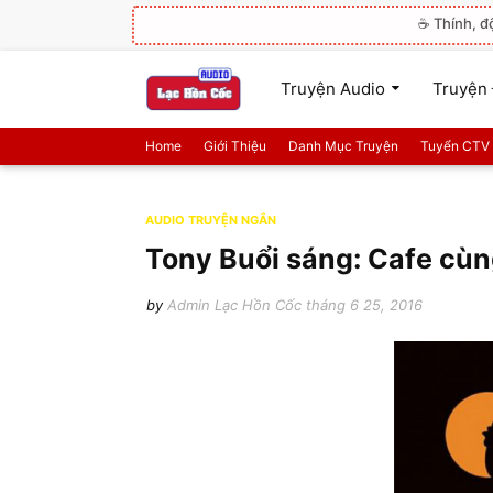
☕ Thính, đ
Truyện Audio
Truyện 
Home
Giới Thiệu
Danh Mục Truyện
Tuyển CTV
AUDIO TRUYỆN NGẮN
Tony Buổi sáng: Cafe cù
by
Admin Lạc Hồn Cốc
tháng 6 25, 2016