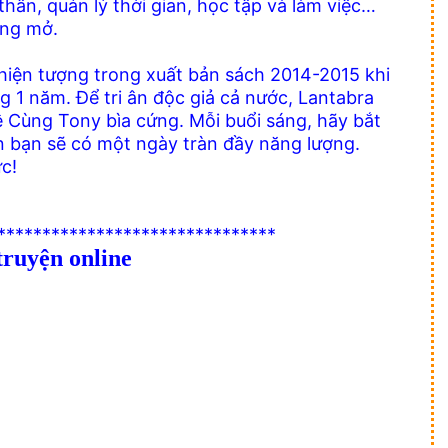
thân, quản lý thời gian, học tập và làm việc…
ộng mở.
hiện tượng trong xuất bản sách 2014-2015 khi
 1 năm. Để tri ân độc giả cả nước, Lantabra
ê Cùng Tony bìa cứng. Mỗi buổi sáng, hãy bắt
 bạn sẽ có một ngày tràn đầy năng lượng.
c!
*******************************
truyện online