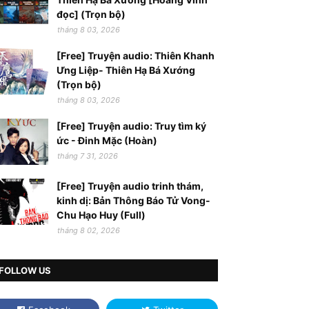
đọc] (Trọn bộ)
tháng 8 03, 2026
[Free] Truyện audio: Thiên Khanh
Ưng Liệp- Thiên Hạ Bá Xướng
(Trọn bộ)
tháng 8 03, 2026
[Free] Truyện audio: Truy tìm ký
ức - Đinh Mặc (Hoàn)
tháng 7 31, 2026
[Free] Truyện audio trinh thám,
kinh dị: Bản Thông Báo Tử Vong-
Chu Hạo Huy (Full)
tháng 8 02, 2026
FOLLOW US