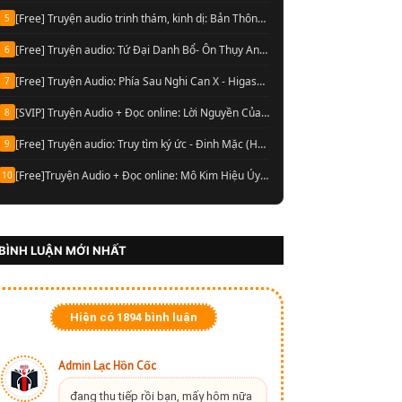
[Free] Truyện audio trinh thám, kinh dị: Bản Thông Báo Tử Vong- Chu Hạo Huy (Full)
5
[Free] Truyện audio: Tứ Đại Danh Bổ- Ôn Thụy An (Full trọn bộ)
6
[Free] Truyện Audio: Phía Sau Nghi Can X - Higashino Keigo (Trọn bộ)
7
[SVIP] Truyện Audio + Đọc online: Lời Nguyền Của Lop Nur- Chu Đức Đông (Update tập 13 Audio)
8
[Free] Truyện audio: Truy tìm ký ức - Đinh Mặc (Hoàn)
9
[Free]Truyện Audio + Đọc online: Mô Kim Hiệu Úy Cửu U Tướng Quân- Thiên Hạ Bá Xướng (Full)
10
BÌNH LUẬN MỚI NHẤT
Hiện có
1894
bình luận
Admin Lạc Hồn Cốc
đang thu tiếp rồi bạn, mấy hôm nữa