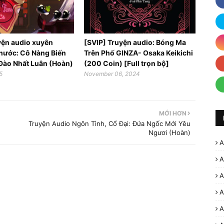
yện audio xuyên
[SVIP] Truyện audio: Bóng Ma
hước: Cô Nàng Biến
Trên Phố GINZA- Osaka Keikichi
Đào Nhất Luân (Hoàn)
(200 Coin) [Full trọn bộ]
5
November 06, 2024
MỚI HƠN
Truyện Audio Ngôn Tình, Cổ Đại: Đứa Ngốc Mới Yêu
Ngươi (Hoàn)
A
A
A
A
A