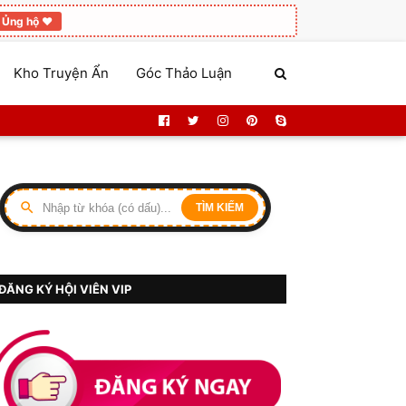
Ủng hộ ❤️
Kho Truyện Ẩn
Góc Thảo Luận
TÌM KIẾM
ĐĂNG KÝ HỘI VIÊN VIP