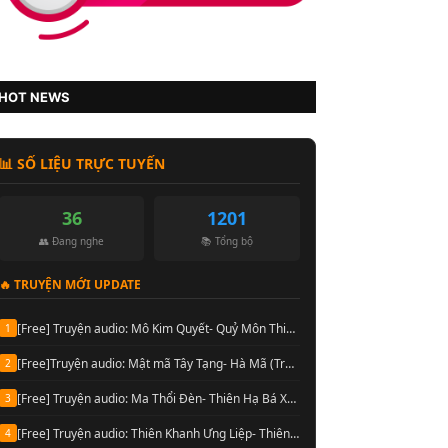
HOT NEWS
📊 SỐ LIỆU TRỰC TUYẾN
36
1201
👥 Đang nghe
📚 Tổng bộ
🔥 TRUYỆN MỚI UPDATE
[Free] Truyện audio: Mô Kim Quyết- Quỷ Môn Thiên Sư- Thiên Hạ Bá Xướng (Full)
1
[Free]Truyện audio: Mật mã Tây Tạng- Hà Mã (Trọn bộ 10 Quyển)
2
[Free] Truyện audio: Ma Thổi Đèn- Thiên Hạ Bá Xướng [Hoàng Vinh đọc] (Trọn bộ)
3
[Free] Truyện audio: Thiên Khanh Ưng Liệp- Thiên Hạ Bá Xướng (Trọn bộ)
4