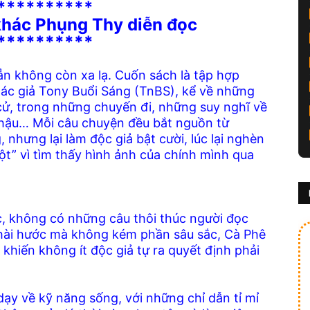
**********
khác Phụng Thy diễn đọc
**********
ẳn không còn xa lạ. Cuốn sách là tập hợp
tác giả Tony Buổi Sáng (TnBS), kể về những
 cử, trong những chuyến đi, những suy nghĩ về
ạc hậu… Mỗi câu chuyện đều bắt nguồn từ
nhưng lại làm độc giả bật cười, lúc lại nghèn
hột” vì tìm thấy hình ảnh của chính mình qua
, không có những câu thôi thúc người đọc
 hài hước mà không kém phần sâu sắc, Cà Phê
hiến không ít độc giả tự ra quyết định phải
ạy về kỹ năng sống, với những chỉ dẫn tỉ mỉ