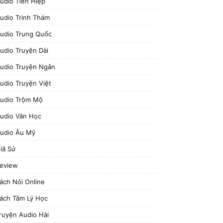
udio Tiên Hiệp
udio Trinh Thám
udio Trung Quốc
udio Truyện Dài
udio Truyện Ngắn
udio Truyện Việt
udio Trộm Mộ
udio Văn Học
udio Âu Mỹ
iã Sử
eview
ách Nói Online
ách Tâm Lý Học
ruyện Audio Hài