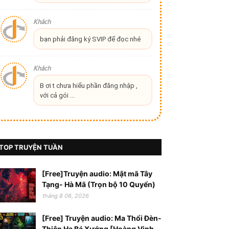
Khách
bạn phải đăng ký SVIP để đọc nhé
Khách
B ơi t chưa hiểu phần đăng nhập ,
với cả gói ...
TOP TRUYỆN TUẦN
[Free]Truyện audio: Mật mã Tây
Tạng- Hà Mã (Trọn bộ 10 Quyển)
tháng 8 06, 2026
[Free] Truyện audio: Ma Thổi Đèn-
Thiên Hạ Bá Xướng [Hoàng Vinh