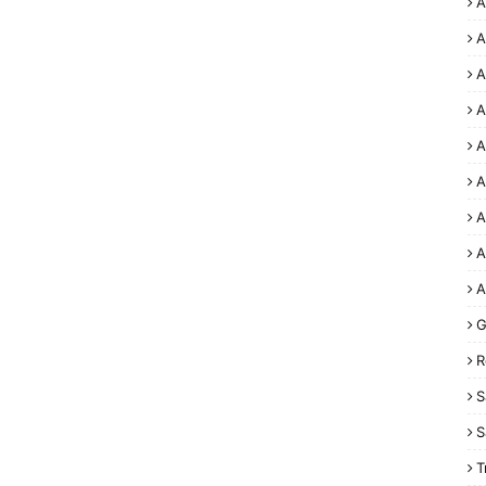
A
A
A
A
A
A
A
A
A
G
R
S
S
T