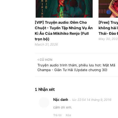
[VIP] Truyện audio: Đêm Cho
[Free] Tru
Chuột - Tuyển Tập Những Vụ Án
không hài 
Kì Ảo Của Mikihiko Renjo (Full
Thái- Đào 
trọn bộ)
May 30, 202
March 31, 2026
CŨ HƠN
Truyện audio trinh thám, phiêu lưu hot: Mật Mã
Champa - Giản Tư Hải (Update chương 30)
1 Nhận xét
Nặc danh
lúc 22:54 14 tháng 9, 2016
cám ơn em.
Trả lời
Xóa