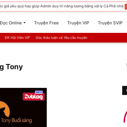
ộc giả yêu quý hay giúp Admin duy trì năng lượng bằng vài ly Cà Phê nhé:
Đọc Online
Truyện Free
Truyện VIP
Truyện SVIP
ĐK Hội Viên VIP
Góc thảo luận và Yêu cầu truyện
ng Tony