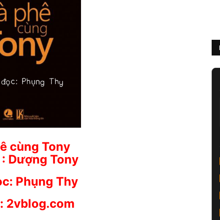
ê cùng Tony
ả : Dượng Tony
ọc: Phụng Thy
: 2vblog.com