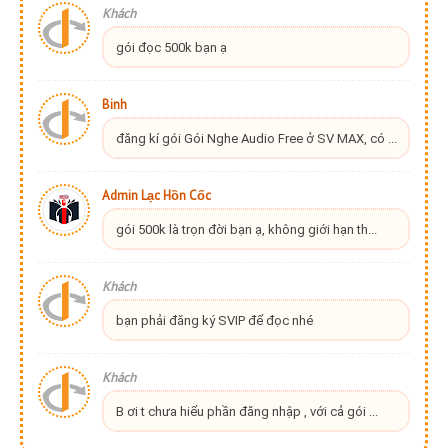
Khách
gói đọc 500k bạn ạ
Binh
đăng kí gói Gói Nghe Audio Free ở SV MAX, có ...
Admin Lạc Hồn Cốc
gói 500k là trọn đời bạn ạ, không giới hạn th...
Khách
bạn phải đăng ký SVIP để đọc nhé
Khách
B ơi t chưa hiểu phần đăng nhập , với cả gói ...