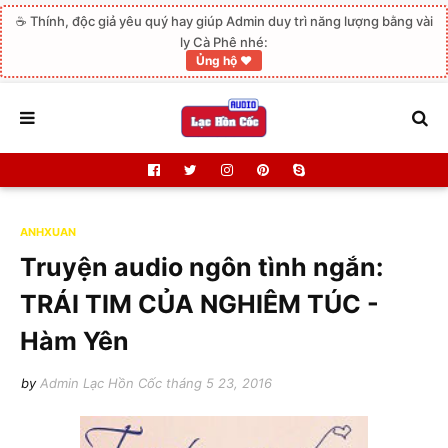
☕ Thính, độc giả yêu quý hay giúp Admin duy trì năng lượng bằng vài
ly Cà Phê nhé:
Ủng hộ ❤️
ANHXUAN
Truyện audio ngôn tình ngắn:
TRÁI TIM CỦA NGHIÊM TÚC -
Hàm Yên
by
Admin Lạc Hồn Cốc
tháng 5 23, 2016