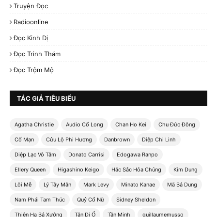
Truyện Đọc
Radioonline
Đọc Kinh Dị
Đọc Trinh Thám
Đọc Trộm Mộ
TÁC GIẢ TIÊU BIỂU
Agatha Christie
Audio Cổ Long
Chan Ho Kei
Chu Đức Đông
Cố Mạn
Cửu Lộ Phi Hương
Danbrown
Diệp Chi Linh
Diệp Lạc Vô Tâm
Donato Carrisi
Edogawa Ranpo
Ellery Queen
Higashino Keigo
Hắc Sắc Hỏa Chủng
Kim Dung
Lôi Mễ
Lý Tây Mân
Mark Levy
Minato Kanae
Mã Bá Dung
Nam Phái Tam Thúc
Quỷ Cổ Nữ
Sidney Sheldon
Thiên Hạ Bá Xướng
Tân Di Ổ
Tần Minh
guillaumemusso