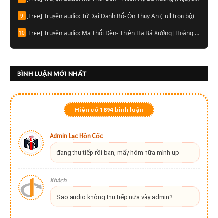
[Free] Truyện audio: Tứ Đại Danh Bổ- Ôn Thụy An (Full trọn bộ)
9
[Free] Truyện audio: Ma Thổi Đèn- Thiên Hạ Bá Xướng [Hoàng Vinh đọc] (Trọn bộ)
10
BÌNH LUẬN MỚI NHẤT
Hiện có
1894
bình luận
Admin Lạc Hồn Cốc
đang thu tiếp rồi bạn, mấy hôm nữa mình up
Khách
Sao audio không thu tiếp nữa vậy admin?