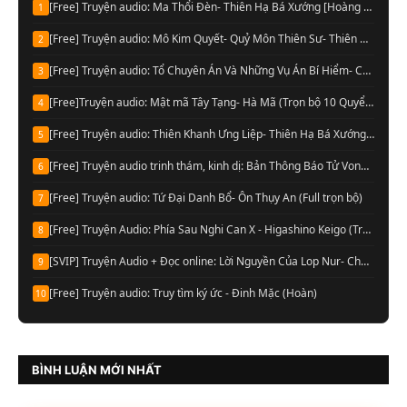
[Free] Truyện audio: Ma Thổi Đèn- Thiên Hạ Bá Xướng [Hoàng Vinh đọc] (Trọn bộ)
1
[Free] Truyện audio: Mô Kim Quyết- Quỷ Môn Thiên Sư- Thiên Hạ Bá Xướng (Full)
2
[Free] Truyện audio: Tổ Chuyên Án Và Những Vụ Án Bí Hiểm- Cầu Vô Dục (Trọn bộ)
3
[Free]Truyện audio: Mật mã Tây Tạng- Hà Mã (Trọn bộ 10 Quyển)
4
[Free] Truyện audio: Thiên Khanh Ưng Liệp- Thiên Hạ Bá Xướng (Trọn bộ)
5
[Free] Truyện audio trinh thám, kinh dị: Bản Thông Báo Tử Vong- Chu Hạo Huy (Full)
6
[Free] Truyện audio: Tứ Đại Danh Bổ- Ôn Thụy An (Full trọn bộ)
7
[Free] Truyện Audio: Phía Sau Nghi Can X - Higashino Keigo (Trọn bộ)
8
[SVIP] Truyện Audio + Đọc online: Lời Nguyền Của Lop Nur- Chu Đức Đông (Update tập 13 Audio)
9
[Free] Truyện audio: Truy tìm ký ức - Đinh Mặc (Hoàn)
10
BÌNH LUẬN MỚI NHẤT