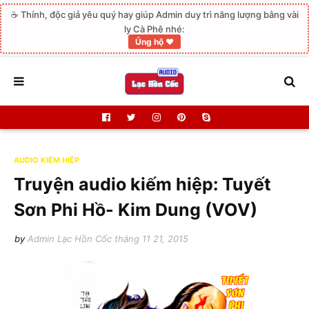
☕ Thính, độc giả yêu quý hay giúp Admin duy trì năng lượng bằng vài
ly Cà Phê nhé:
Ủng hộ ❤️
AUDIO KIẾM HIỆP
Truyện audio kiếm hiệp: Tuyết
Sơn Phi Hồ- Kim Dung (VOV)
by
Admin Lạc Hồn Cốc
tháng 11 21, 2015