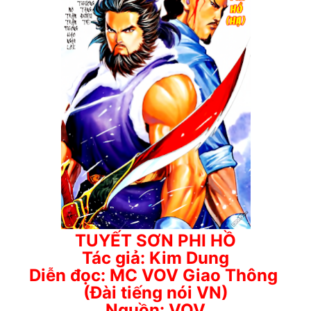
TUYẾT SƠN PHI HỒ
Tác giả: Kim Dung
Diễn đọc: MC VOV Giao Thông
(Đài tiếng nói VN)
Nguồn: VOV