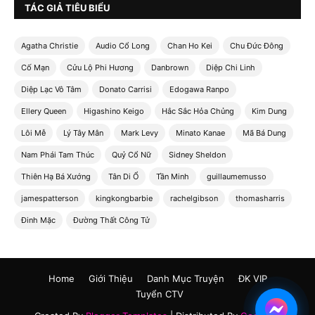
TÁC GIẢ TIÊU BIỂU
Agatha Christie
Audio Cổ Long
Chan Ho Kei
Chu Đức Đông
Cố Mạn
Cửu Lộ Phi Hương
Danbrown
Diệp Chi Linh
Diệp Lạc Vô Tâm
Donato Carrisi
Edogawa Ranpo
Ellery Queen
Higashino Keigo
Hắc Sắc Hỏa Chủng
Kim Dung
Lôi Mễ
Lý Tây Mân
Mark Levy
Minato Kanae
Mã Bá Dung
Nam Phái Tam Thúc
Quỷ Cổ Nữ
Sidney Sheldon
Thiên Hạ Bá Xướng
Tân Di Ổ
Tần Minh
guillaumemusso
jamespatterson
kingkongbarbie
rachelgibson
thomasharris
Đinh Mặc
Đường Thất Công Tử
Home
Giới Thiệu
Danh Mục Truyện
ĐK VIP
Tuyển CTV