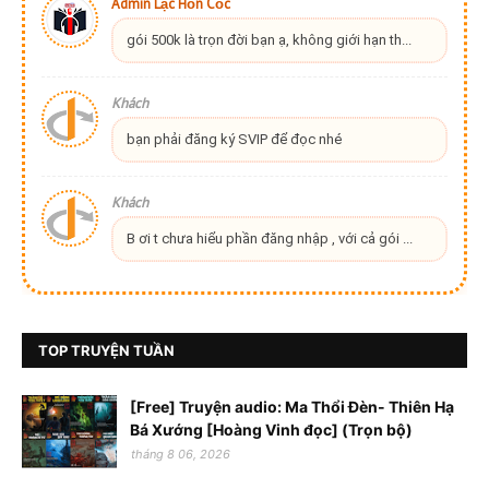
Admin Lạc Hồn Cốc
gói 500k là trọn đời bạn ạ, không giới hạn th...
Khách
bạn phải đăng ký SVIP để đọc nhé
Khách
B ơi t chưa hiểu phần đăng nhập , với cả gói ...
TOP TRUYỆN TUẦN
[Free] Truyện audio: Ma Thổi Đèn- Thiên Hạ
Bá Xướng [Hoàng Vinh đọc] (Trọn bộ)
tháng 8 06, 2026