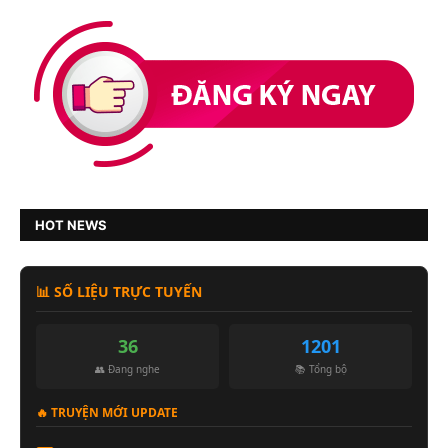
HOT NEWS
📊 SỐ LIỆU TRỰC TUYẾN
36
1201
👥 Đang nghe
📚 Tổng bộ
🔥 TRUYỆN MỚI UPDATE