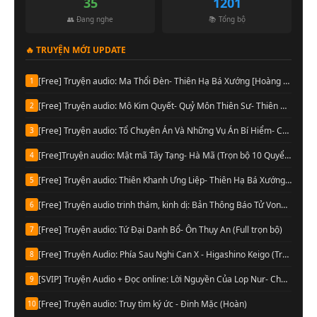
35
1201
👥 Đang nghe
📚 Tổng bộ
🔥 TRUYỆN MỚI UPDATE
[Free] Truyện audio: Ma Thổi Đèn- Thiên Hạ Bá Xướng [Hoàng Vinh đọc] (Trọn bộ)
1
[Free] Truyện audio: Mô Kim Quyết- Quỷ Môn Thiên Sư- Thiên Hạ Bá Xướng (Full)
2
[Free] Truyện audio: Tổ Chuyên Án Và Những Vụ Án Bí Hiểm- Cầu Vô Dục (Trọn bộ)
3
[Free]Truyện audio: Mật mã Tây Tạng- Hà Mã (Trọn bộ 10 Quyển)
4
[Free] Truyện audio: Thiên Khanh Ưng Liệp- Thiên Hạ Bá Xướng (Trọn bộ)
5
[Free] Truyện audio trinh thám, kinh dị: Bản Thông Báo Tử Vong- Chu Hạo Huy (Full)
6
[Free] Truyện audio: Tứ Đại Danh Bổ- Ôn Thụy An (Full trọn bộ)
7
[Free] Truyện Audio: Phía Sau Nghi Can X - Higashino Keigo (Trọn bộ)
8
[SVIP] Truyện Audio + Đọc online: Lời Nguyền Của Lop Nur- Chu Đức Đông (Update tập 13 Audio)
9
[Free] Truyện audio: Truy tìm ký ức - Đinh Mặc (Hoàn)
10