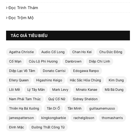
Đọc Trinh Thám
Đọc Trộm Mộ
TÁC GIẢ TIÊU BIỂU
Agatha Christie
Audio Cổ Long
Chan Ho Kei
Chu Đức Đông
Cố Mạn
Cửu Lộ Phi Hương
Danbrown
Diệp Chi Linh
Diệp Lạc Vô Tâm
Donato Carrisi
Edogawa Ranpo
Ellery Queen
Higashino Keigo
Hắc Sắc Hỏa Chủng
Kim Dung
Lôi Mễ
Lý Tây Mân
Mark Levy
Minato Kanae
Mã Bá Dung
Nam Phái Tam Thúc
Quỷ Cổ Nữ
Sidney Sheldon
Thiên Hạ Bá Xướng
Tân Di Ổ
Tần Minh
guillaumemusso
jamespatterson
kingkongbarbie
rachelgibson
thomasharris
Đinh Mặc
Đường Thất Công Tử