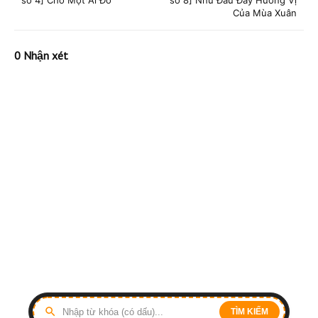
số 4] Cho Một Ai Đó
số 8] Như Đâu Đây Hương Vị
Của Mùa Xuân
0 Nhận xét
TÌM KIẾM