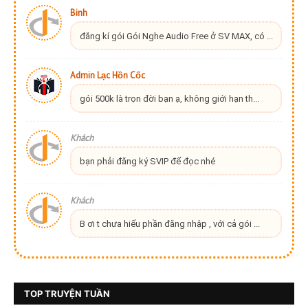
Binh
đăng kí gói Gói Nghe Audio Free ở SV MAX, có ...
Admin Lạc Hồn Cốc
gói 500k là trọn đời bạn ạ, không giới hạn th...
Khách
bạn phải đăng ký SVIP để đọc nhé
Khách
B ơi t chưa hiểu phần đăng nhập , với cả gói ...
TOP TRUYỆN TUẦN