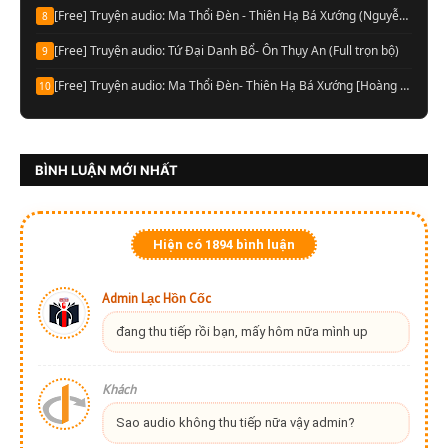
[Free] Truyện audio: Ma Thổi Đèn - Thiên Hạ Bá Xướng (Nguyễn Thành đọc-Quyển 01)
8
[Free] Truyện audio: Tứ Đại Danh Bổ- Ôn Thụy An (Full trọn bộ)
9
[Free] Truyện audio: Ma Thổi Đèn- Thiên Hạ Bá Xướng [Hoàng Vinh đọc] (Trọn bộ)
10
BÌNH LUẬN MỚI NHẤT
Hiện có
1894
bình luận
Admin Lạc Hồn Cốc
đang thu tiếp rồi bạn, mấy hôm nữa mình up
Khách
Sao audio không thu tiếp nữa vậy admin?