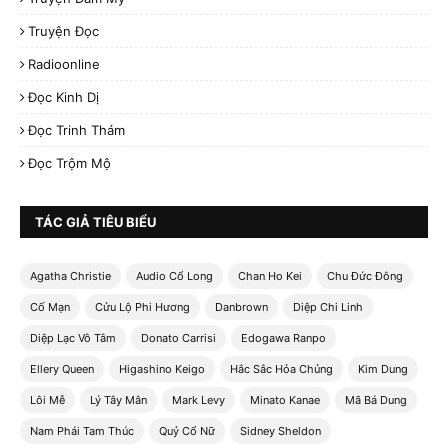
Truyện Đọc
Radioonline
Đọc Kinh Dị
Đọc Trinh Thám
Đọc Trộm Mộ
TÁC GIẢ TIÊU BIỂU
Agatha Christie
Audio Cổ Long
Chan Ho Kei
Chu Đức Đông
Cố Mạn
Cửu Lộ Phi Hương
Danbrown
Diệp Chi Linh
Diệp Lạc Vô Tâm
Donato Carrisi
Edogawa Ranpo
Ellery Queen
Higashino Keigo
Hắc Sắc Hỏa Chủng
Kim Dung
Lôi Mễ
Lý Tây Mân
Mark Levy
Minato Kanae
Mã Bá Dung
Nam Phái Tam Thúc
Quỷ Cổ Nữ
Sidney Sheldon