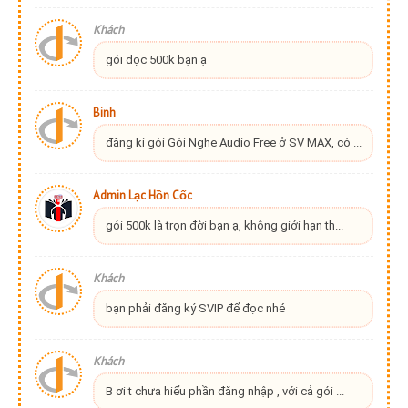
Khách
gói đọc 500k bạn ạ
Binh
đăng kí gói Gói Nghe Audio Free ở SV MAX, có ...
Admin Lạc Hồn Cốc
gói 500k là trọn đời bạn ạ, không giới hạn th...
Khách
bạn phải đăng ký SVIP để đọc nhé
Khách
B ơi t chưa hiểu phần đăng nhập , với cả gói ...