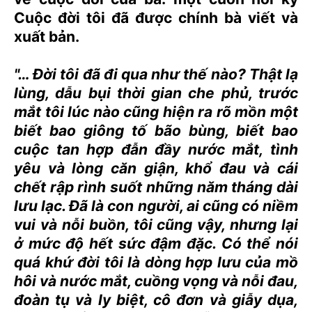
Cuộc đời tôi đã được chính bà viết và
xuất bản.
"… Đời tôi đã đi qua như thế nào? Thật lạ
lùng, dẫu bụi thời gian che phủ, trước
mắt tôi lúc nào cũng hiện ra rõ mồn một
biết bao giông tố bão bùng, biết bao
cuộc tan hợp đẫn đầy nước mắt, tình
yêu và lòng căn giận, khổ đau và cái
chết rập rình suốt những năm tháng dài
lưu lạc. Đã là con người, ai cũng có niềm
vui và nỗi buồn, tôi cũng vậy, nhưng lại
ở mức độ hết sức đậm đặc. Có thể nói
quá khứ đời tôi là dòng hợp lưu của mồ
hôi và nước mắt, cuồng vọng và nỗi đau,
đoàn tụ và ly biệt, cô đơn và giẫy dụa,