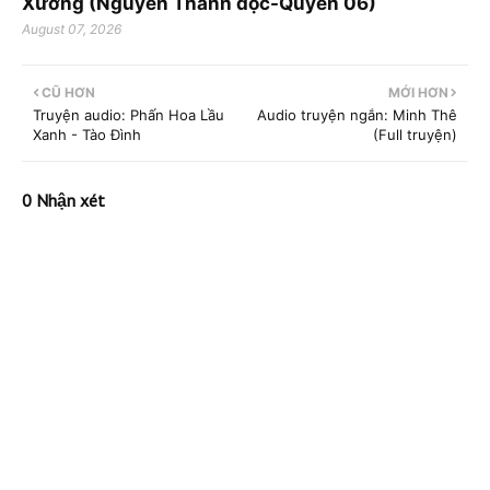
Xướng (Nguyễn Thành đọc-Quyển 06)
August 07, 2026
CŨ HƠN
MỚI HƠN
Truyện audio: Phấn Hoa Lầu
Audio truyện ngắn: Minh Thê
Xanh - Tào Đình
(Full truyện)
0 Nhận xét