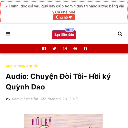
☕ Thính, độc giả yêu quý hay giúp Admin duy trì năng lượng bằng vài
ly Cà Phê nhé:
Ủng hộ ❤️
AUDIO TRUNG QUỐC
Audio: Chuyện Đời Tôi- Hồi ký
Quỳnh Dao
by
Admin Lạc Hồn Cốc
tháng 9 29, 2015