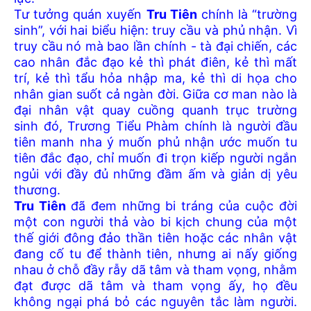
Tư tưởng quán xuyến
Tru Tiên
chính là “trường
sinh”, với hai biểu hiện: truy cầu và phủ nhận. Vì
truy cầu nó mà bao lần chính - tà đại chiến, các
cao nhân đắc đạo kẻ thì phát điên, kẻ thì mất
trí, kẻ thì tẩu hỏa nhập ma, kẻ thì di họa cho
nhân gian suốt cả ngàn đời. Giữa cơ man nào là
đại nhân vật quay cuồng quanh trục trường
sinh đó, Trương Tiểu Phàm chính là người đầu
tiên manh nha ý muốn phủ nhận ước muốn tu
tiên đắc đạo, chỉ muốn đi trọn kiếp người ngắn
ngủi với đầy đủ những đầm ấm và giản dị yêu
thương.
Tru Tiên
đã đem những bi tráng của cuộc đời
một con người thả vào bi kịch chung của một
thế giới đông đảo thần tiên hoặc các nhân vật
đang cố tu để thành tiên, nhưng ai nấy giống
nhau ở chỗ đầy rẫy dã tâm và tham vọng, nhằm
đạt được dã tâm và tham vọng ấy, họ đều
không ngại phá bỏ các nguyên tắc làm người.