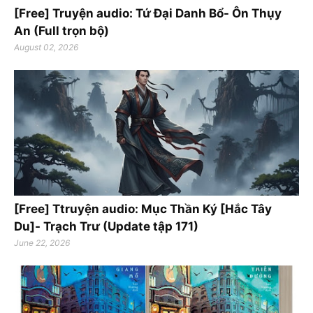
[Free] Truyện audio: Tứ Đại Danh Bổ- Ôn Thụy
An (Full trọn bộ)
August 02, 2026
[Free] Ttruyện audio: Mục Thần Ký [Hắc Tây
Du]- Trạch Trư (Update tập 171)
June 22, 2026