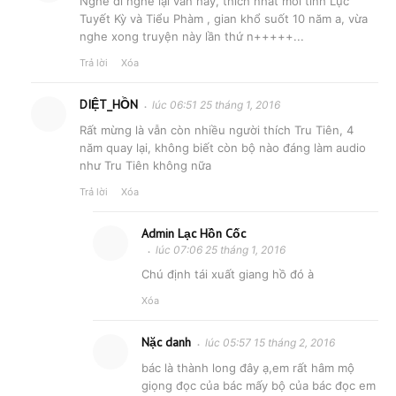
Nghe đi nghe lại vẫn hay, thích nhất mối tình Lục
Tuyết Kỳ và Tiểu Phàm , gian khổ suốt 10 năm a, vừa
nghe xong truyện này lần thứ n+++++...
Trả lời
Xóa
DIỆT_HỒN
lúc 06:51 25 tháng 1, 2016
Rất mừng là vẫn còn nhiều người thích Tru Tiên, 4
năm quay lại, không biết còn bộ nào đáng làm audio
như Tru Tiên không nữa
Trả lời
Xóa
Admin Lạc Hồn Cốc
lúc 07:06 25 tháng 1, 2016
Chú định tái xuất giang hồ đó à
Xóa
Nặc danh
lúc 05:57 15 tháng 2, 2016
bác là thành long đây ạ,em rất hâm mộ
giọng đọc của bác mấy bộ của bác đọc em