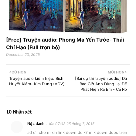
[Free] Truyện audio: Phong Ma Yến Tước- Thái
Chí Hạo (Full trọn bộ)
December 23, 2025
CŨ HƠN
MỚI HƠN
Truyện audio kiếm hiệp: Bích
[Bài dự thi truyện audio] Đã
Huyết Kiếm- Kim Dung (VOV)
Bao Giờ Anh Dừng Lại Để
Phát Hiện Ra Em - Cá Rô
10 Nhận xét
Nặc danh
lúc 07:03 25 tháng 7, 2015
ad ơi! cho m xin link down dc k? m k down duoc tren