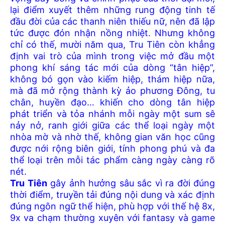
lại điểm xuyết thêm những rung động tinh tế
đầu đời của các thanh niên thiếu nữ, nên đã lập
tức được đón nhận nồng nhiệt. Nhưng không
chỉ có thế, mười năm qua, Tru Tiên còn khẳng
định vai trò của mình trong việc mở đầu một
phong khí sáng tác mới của dòng “tân hiệp”,
không bó gọn vào kiếm hiệp, thám hiệp nữa,
mà đã mở rộng thành kỳ ảo phương Đông, tu
chân, huyền đạo… khiến cho dòng tân hiệp
phát triển và tỏa nhánh mỗi ngày một sum sê
nảy nở, ranh giới giữa các thể loại ngày một
nhòa mờ và nhờ thế, không gian văn học cũng
được nới rộng biên giới, tính phong phú và đa
thể loại trên mỗi tác phẩm càng ngày càng rõ
nét.
Tru Tiên
gây ảnh hưởng sâu sắc vì ra đời đúng
thời điểm, truyền tải đúng nội dung và xác định
đúng ngôn ngữ thể hiện, phù hợp với thế hệ 8x,
9x va chạm thường xuyên với fantasy và game