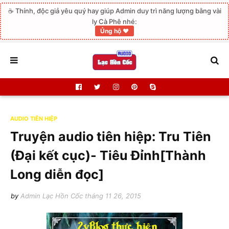
☕ Thính, độc giả yêu quý hay giúp Admin duy trì năng lượng bằng vài
ly Cà Phê nhé:
Ủng hộ ❤️
AUDIO TIÊN HIỆP
Truyện audio tiên hiệp: Tru Tiên
(Đại kết cục)- Tiêu Đỉnh[Thành
Long diễn đọc]
by
Admin Lạc Hồn Cốc
tháng 11 26, 2015