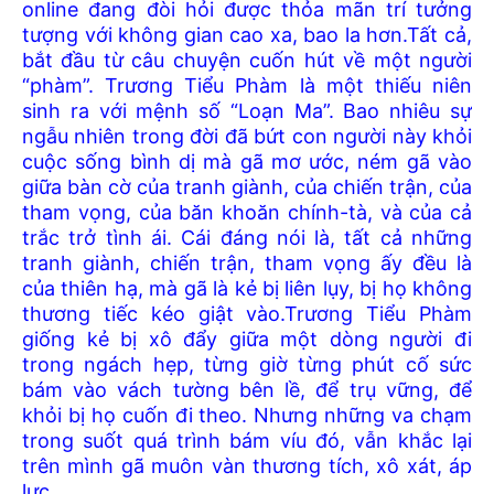
online đang đòi hỏi được thỏa mãn trí tưởng
tượng với không gian cao xa, bao la hơn.Tất cả,
bắt đầu từ câu chuyện cuốn hút về một người
“phàm”. Trương Tiểu Phàm là một thiếu niên
sinh ra với mệnh số “Loạn Ma”. Bao nhiêu sự
ngẫu nhiên trong đời đã bứt con người này khỏi
cuộc sống bình dị mà gã mơ ước, ném gã vào
giữa bàn cờ của tranh giành, của chiến trận, của
tham vọng, của băn khoăn chính-tà, và của cả
trắc trở tình ái. Cái đáng nói là, tất cả những
tranh giành, chiến trận, tham vọng ấy đều là
của thiên hạ, mà gã là kẻ bị liên lụy, bị họ không
thương tiếc kéo giật vào.Trương Tiểu Phàm
giống kẻ bị xô đẩy giữa một dòng người đi
trong ngách hẹp, từng giờ từng phút cố sức
bám vào vách tường bên lề, để trụ vững, để
khỏi bị họ cuốn đi theo. Nhưng những va chạm
trong suốt quá trình bám víu đó, vẫn khắc lại
trên mình gã muôn vàn thương tích, xô xát, áp
lực.