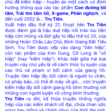
chủ đề kiếm hiệp - huyền ảo một cách có định
hướng thông qua các tác phẩm
Con đường tối
tăm, Trái tim tăm tối, X-game, Phản nghịch
, và
đến cuối 2002 là…
Tru Tiên
.
Xuất hiện đầu thế kỷ 21, thoạt tiên
Tru Tiên
được đánh giá là hậu duệ tiếp nối trào lưu tiên
hiệp còn mỏng và đứt gãy từ đầu thế kỷ 20, của
những Hoàn Châu Lâu Chủ, Bình Giang Bất Tiếu
Sinh. Tru Tiên được xếp vào dạng “tiên hiệp”,
còn tác phẩm của Kim Dung, Cổ Long là “võ
hiệp” (hay “kiếm hiệp”). Khác biệt giữa hai loại
truyện này chủ yếu là về cách thức tu luyện của
cao thủ và phạm vi bối cảnh của giang hồ.
Truyện tiên hiệp lấy bối cảnh là người tu chân,
có pháp bảo, có thể đi mây về gió… còn truyện
kiếm hiệp lấy bối cảnh giang hồ bình thường với
những con người luyện võ công bình thường.
Tru Tiên
ra đời, kế thừa truyền thống nghĩa
hiệp của các kiếm khách cổ đại, chứa chan ước
vọng bay bổng và chinh phục của thời đại mới,