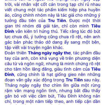
trời, vài nhân vật cốt cán trong tạp chí rủ nhau
viết chung một tác phẩm kiếm hiệp pha huyền
ảo, cũng chính nhóm này là tác giả cho những ý
tưởng đầu tiên của
Tru Tiên
. Được một thời
gian thì nhóm đã giải tán, chỉ còn mình
Tiêu
Đỉnh
vẫn kiên trì hứng thú. Tiếc rằng lúc đó bút
lực chưa đủ, ý tưởng cũng chưa rõ rệt, nên anh
gác bản phác thảo dở dang ấy sang một bên,
tập viết vài truyện ngắn khác.
Đoản thiên
Tháng ngày ngây thơ
, tác phẩm đầu
tay của anh, còn khá vụng về trên phương diện
câu từ và ngôn ngữ, nhưng là minh chứng rõ rệt
cho tâm hồn lãng đãng, giàu tình cảm của
Tiêu
Đỉnh
, cũng chính là hạt giống gieo nên những
đoạn văn gây xúc động trong
Tru Tiên
sau này.
Tháng ngày ngây thơ chìm lỉm giữa một rừng
rậm văn mạng ngôn tình, nhưng bắt đầu thấy
gắn bó với việc cầm bút, Tiêu Đỉnh không nản
chí, trong một năm tiếp theo, anh tiếp cận dần