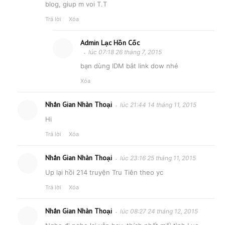
blog, giup m voi T.T
Trả lời
Xóa
Admin Lạc Hồn Cốc
lúc 07:18 26 tháng 7, 2015
bạn dùng IDM bắt link dow nhé
Xóa
Nhân Gian Nhàn Thoại
lúc 21:44 14 tháng 11, 2015
Hi
Trả lời
Xóa
Nhân Gian Nhàn Thoại
lúc 23:16 25 tháng 11, 2015
Up lại hồi 214 truyện Tru Tiên theo yc
Trả lời
Xóa
Nhân Gian Nhàn Thoại
lúc 08:27 24 tháng 12, 2015