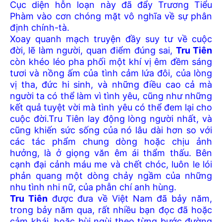
Cục diện hỗn loạn này đã đẩy Trương Tiểu
Phàm vào cơn chóng mặt vô nghĩa về sự phân
định chính-tà.
Xoay quanh mạch truyện đầy suy tư về cuộc
đời, lẽ làm người, quan điểm đúng sai,
Tru Tiên
còn khéo léo pha phối một khí vị êm đềm sáng
tươi và nồng ấm của tình cảm lứa đôi, của lòng
vị tha, đức hi sinh, và những điều cao cả mà
người ta có thể làm vì tình yêu, cũng như những
kết quả tuyệt vời mà tình yêu có thể đem lại cho
cuộc đời.Tru Tiên lay động lòng người nhất, và
cũng khiến sức sống của nó lâu dài hơn so với
các tác phẩm chung dòng hoặc chịu ảnh
hưởng, là ở giọng văn êm ái thẩm thấu. Bên
cạnh đại cảnh máu me và chết chóc, luôn le lói
phản quang một dòng chảy ngầm của những
nhu tình nhi nữ, của phẫn chí anh hùng.
Tru Tiên
được đưa về Việt Nam đã bảy năm,
trong bảy năm qua, rất nhiều bạn đọc đã hoặc
cảm khái, hoặc bùi ngùi theo từng bước đường