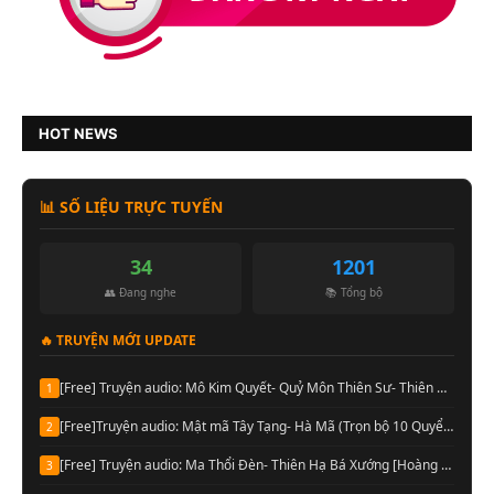
HOT NEWS
📊 SỐ LIỆU TRỰC TUYẾN
35
1201
👥 Đang nghe
📚 Tổng bộ
🔥 TRUYỆN MỚI UPDATE
[Free] Truyện audio: Mô Kim Quyết- Quỷ Môn Thiên Sư- Thiên Hạ Bá Xướng (Full)
1
[Free]Truyện audio: Mật mã Tây Tạng- Hà Mã (Trọn bộ 10 Quyển)
2
[Free] Truyện audio: Ma Thổi Đèn- Thiên Hạ Bá Xướng [Hoàng Vinh đọc] (Trọn bộ)
3