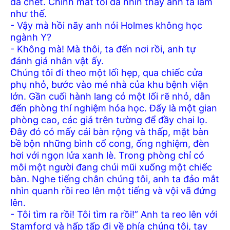
đã chết. Chính mắt tôi đã nhìn thấy anh ta làm
như thế.
- Vậy mà hồi nãy anh nói Holmes không học
ngành Y?
- Không mà! Mà thôi, ta đến nơi rồi, anh tự
đánh giá nhân vật ấy.
Chúng tôi đi theo một lối hẹp, qua chiếc cửa
phụ nhỏ, bước vào mé nhà của khu bệnh viện
lớn. Gần cuối hành lang có một lối rẽ nhỏ, dẫn
đến phòng thí nghiệm hóa học. Đấy là một gian
phòng cao, các giá trên tường để đầy chai lọ.
Đây đó có mấy cái bàn rộng và thấp, mặt bàn
bề bộn những bình cổ cong, ống nghiệm, đèn
hơi với ngọn lửa xanh lè. Trong phòng chỉ có
mỗi một người đang chúi mũi xuống một chiếc
bàn. Nghe tiếng chân chúng tôi, anh ta đảo mắt
nhìn quanh rồi reo lên một tiếng và vội vã đứng
lên.
- Tôi tìm ra rồi! Tôi tìm ra rồi!” Anh ta reo lên với
Stamford và hấp tấp đi về phía chúng tôi, tay