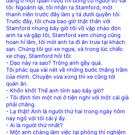
đang ở một quán rượu thì bỗng có người vỗ vai
tôi. Ngoảnh lại, tôi nhận ra Stamford, một
thanh niên trước đây làm y tá dưới quyền tôi.
Trước đây, tôi chưa bao giờ thật thân với
Stamford nhưng bây giờ tôi vồ vập chào đón
anh ta và gặp tôi, Stamford xem chừng cũng
hoan hỉ lắm, tôi mời anh ta đi ăn trưa tại khách
sạn. Chúng tôi gọi xe ngựa, và trong lúc chiếc
xe chạy, Stamford hỏi tôi:
- Dạo này ra sao? Trông anh gầy quá.
Tôi phác qua vài nét về những bước thăng trầm
của mình. Chuyện vừa xong thì xe cũng tới
quán ăn.
- Khốn khổ! Thế anh tính sao bây giờ?
- Tôi định tìm một nơi ở tiện nghi với một cái giá
phải chăng.
- Lạ thật! Anh là người thứ hai trong ngày hôm
nay ngỏ với tôi cái ý ấy.
- Ai là người thứ nhất?
- Một anh chàng làm việc tại phòng thí nghiệm