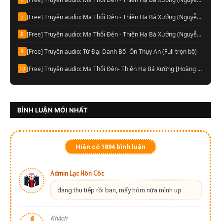
[Free] Truyện audio: Ma Thổi Đèn - Thiên Hạ Bá Xướng (Nguyễn Thành đọc-Quyển 02)
7
[Free] Truyện audio: Ma Thổi Đèn - Thiên Hạ Bá Xướng (Nguyễn Thành đọc-Quyển 01)
8
[Free] Truyện audio: Tứ Đại Danh Bổ- Ôn Thụy An (Full trọn bộ)
9
[Free] Truyện audio: Ma Thổi Đèn- Thiên Hạ Bá Xướng [Hoàng Vinh đọc] (Trọn bộ)
10
BÌNH LUẬN MỚI NHẤT
Hiện có
1894
bình luận
Admin Lạc Hồn Cốc
đang thu tiếp rồi bạn, mấy hôm nữa mình up
Khách