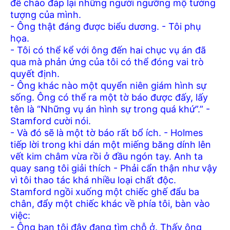
để chào đáp lại những người ngưỡng mộ tưởng
tượng của mình.
- Ông thật đáng được biểu dương. - Tôi phụ
họa.
- Tôi có thể kể với ông đến hai chục vụ án đã
qua mà phản ứng của tôi có thể đóng vai trò
quyết định.
- Ông khác nào một quyển niên giám hình sự
sống. Ông có thể ra một tờ báo được đấy, lấy
tên là “Những vụ án hình sự trong quá khứ”.” -
Stamford cười nói.
- Và đó sẽ là một tờ báo rất bổ ích. - Holmes
tiếp lời trong khi dán một miếng băng dính lên
vết kim châm vừa rồi ở đầu ngón tay. Anh ta
quay sang tôi giải thích - Phải cẩn thận như vậy
vì tôi thao tác khá nhiều loại chất độc.
Stamford ngồi xuống một chiếc ghế đẩu ba
chân, đẩy một chiếc khác về phía tôi, bàn vào
việc:
- Ông bạn tôi đây đang tìm chỗ ở. Thấy ông