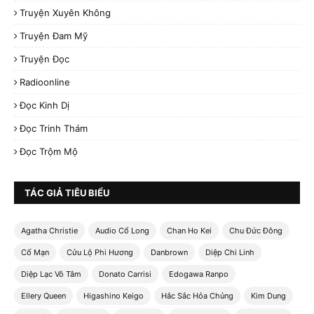
Truyện Xuyên Không
Truyện Đam Mỹ
Truyện Đọc
Radioonline
Đọc Kinh Dị
Đọc Trinh Thám
Đọc Trộm Mộ
TÁC GIẢ TIÊU BIỂU
Agatha Christie
Audio Cổ Long
Chan Ho Kei
Chu Đức Đông
Cố Mạn
Cửu Lộ Phi Hương
Danbrown
Diệp Chi Linh
Diệp Lạc Vô Tâm
Donato Carrisi
Edogawa Ranpo
Ellery Queen
Higashino Keigo
Hắc Sắc Hỏa Chủng
Kim Dung