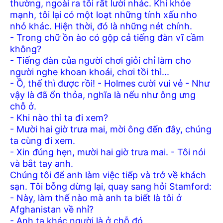
thường, ngoài ra tôi rất lười nhác. Khi khỏe
mạnh, tôi lại có một loạt những tính xấu nho
nhỏ khác. Hiện thời, đó là những nét chính.
- Trong chữ ồn ào có gộp cả tiếng đàn vĩ cầm
không?
- Tiếng đàn của người chơi giỏi chỉ làm cho
người nghe khoan khoái, chơi tồi thì...
- Ồ, thế thì được rồi! - Holmes cười vui vẻ - Như
vậy là đã ổn thỏa, nghĩa là nếu như ông ưng
chỗ ở.
- Khi nào thì ta đi xem?
- Mười hai giờ trưa mai, mời ông đến đây, chúng
ta cùng đi xem.
- Xin đúng hẹn, mười hai giờ trưa mai. - Tôi nói
và bắt tay anh.
Chúng tôi để anh làm việc tiếp và trở về khách
sạn. Tôi bỗng dừng lại, quay sang hỏi Stamford:
- Này, làm thế nào mà anh ta biết là tôi ở
Afghanistan về nhỉ?
- Anh ta khác người là ở chỗ đó.