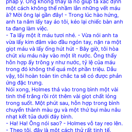
pháp y. Ông không thấy là nó giúp ta xác định
một cách không thể nhầm lẫn những vết máu
à? Mời ông lại gần đây! - Trong lúc hào hứng,
anh ta nắm lấy tay áo tôi, kéo lại chiếc bàn anh
ta đang làm việc.
- Ta lấy một ít máu tươi nhé. - Vừa nói anh ta
vừa lấy kim đâm vào đầu ngón tay, nặn ra một
giọt máu và lấy ống hút hút - Bây giờ, tôi hòa
chút xíu máu này vào một lít nước. Ông thấy
hỗn hợp ấy trông y như nước, tỷ lệ của máu
trong đó không thể quá một phần triệu. Dẫu
vậy, tôi hoàn toàn tin chắc ta sẽ có được phản
ứng đặc trưng.
Nói xong, Holmes thả vào trong bình một vài
tinh thể trắng rồi rót thêm vài giọt chất lỏng
trong suốt. Một phút sau, hỗn hợp trong bình
chuyển thành màu gụ và một thứ bụi màu nâu
nhạt kết tủa dưới đáy bình.
- Ha! Ha! Ông nói sao? - Holmes vỗ tay reo lên.
- Theo tôi, đây là một cách thử rất tinh tế.