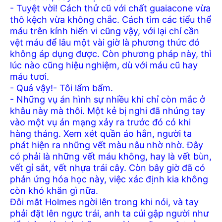
- Tuyệt vời! Cách thử cũ với chất guaiacone vừa
thô kệch vừa không chắc. Cách tìm các tiểu thể
máu trên kính hiển vi cũng vậy, với lại chỉ cần
vệt máu để lâu một vài giờ là phương thức đó
không áp dụng được. Còn phương pháp này, thì
lúc nào cũng hiệu nghiệm, dù với máu cũ hay
máu tươi.
- Quả vậy!- Tôi lẩm bẩm.
- Những vụ án hình sự nhiều khi chỉ còn mắc ở
khâu này mà thôi. Một kẻ bị nghi đã nhúng tay
vào một vụ án mạng xảy ra trước đó có khi
hàng tháng. Xem xét quần áo hắn, người ta
phát hiện ra những vết màu nâu nhờ nhờ. Đây
có phải là những vết máu không, hay là vết bùn,
vết gỉ sắt, vết nhựa trái cây. Còn bây giờ đã có
phản ứng hóa học này, việc xác định kia không
còn khó khăn gì nữa.
Đôi mắt Holmes ngời lên trong khi nói, và tay
phải đặt lên ngực trái, anh ta cúi gập người như