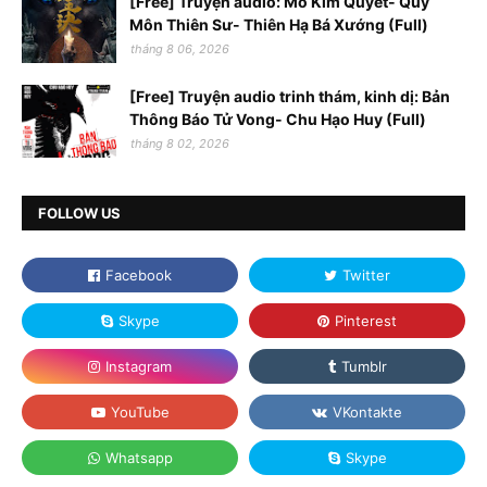
[Free] Truyện audio: Mô Kim Quyết- Quỷ
Môn Thiên Sư- Thiên Hạ Bá Xướng (Full)
tháng 8 06, 2026
[Free] Truyện audio trinh thám, kinh dị: Bản
Thông Báo Tử Vong- Chu Hạo Huy (Full)
tháng 8 02, 2026
FOLLOW US