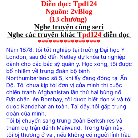
Diễn đọc: Tpd124
Nguồn: 2vBlog
(13 chương)
Nghe truyện cùng seri
Nghe các truyện khác T
pd124
diễn đọc
*****************
Năm 1878, tôi tốt nghiệp tại trường Đại học Y
London, sau đó đến Netley dự khóa tu nghiệp
dành cho các bác sỹ quân y. Học xong, tôi được
bổ nhiệm về trung đoàn bộ binh
Northumberland số 5, khi ấy đang đóng tại Ấn
Độ. Tôi chưa kịp tới đơn vị của mình thì cuộc
chiến tranh Afghanistan lần thứ hai bùng nổ.
Đặt chân lên Bombay, tôi được biết đơn vị và tới
được Kandahar an toàn. Tại đây, tôi gặp trung
đoàn của mình.
Tôi bị chuyển sang trung đoàn Berkshires và
tham dự trận đánh Maiwand. Trong trận này,
tôi bị thương ở vai, nếu không có người lính hầu