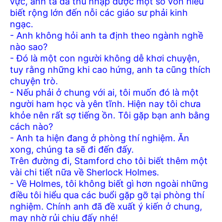
vực, anh ta đã thu nhập được một số vốn hiểu
biết rộng lớn đến nỗi các giáo sư phải kinh
ngạc.
- Anh không hỏi anh ta định theo ngành nghề
nào sao?
- Đó là một con người không dễ khơi chuyện,
tuy rằng những khi cao hứng, anh ta cũng thích
chuyện trò.
- Nếu phải ở chung với ai, tôi muốn đó là một
người ham học và yên tĩnh. Hiện nay tôi chưa
khỏe nên rất sợ tiếng ồn. Tôi gặp bạn anh bằng
cách nào?
- Anh ta hiện đang ở phòng thí nghiệm. Ăn
xong, chúng ta sẽ đi đến đấy.
Trên đường đi, Stamford cho tôi biết thêm một
vài chi tiết nữa về Sherlock Holmes.
- Về Holmes, tôi không biết gì hơn ngoài những
điều tôi hiểu qua các buổi gặp gỡ tại phòng thí
nghiệm. Chính anh đã đề xuất ý kiến ở chung,
may nhờ rủi chịu đấy nhé!