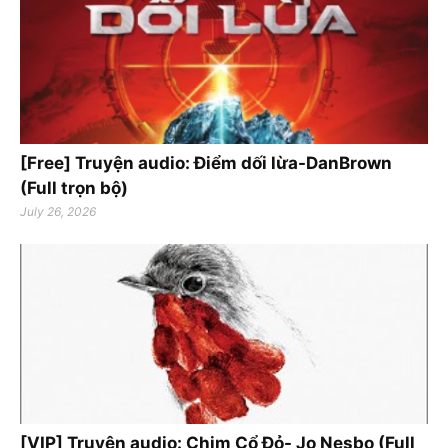
[Free] Truyện audio: Điểm dối lừa-DanBrown
(Full trọn bộ)
July 26, 2026
[VIP] Truyện audio: Chim Cổ Đỏ- Jo Nesbo (Full