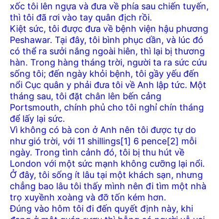
xốc tôi lên ngựa và đưa về phía sau chiến tuyến,
thì tôi đã rơi vào tay quân địch rồi.
Kiệt sức, tôi được đưa về bệnh viện hậu phương
Peshawar. Tại đây, tôi bình phục dần, và lúc đó
có thể ra sưởi nắng ngoài hiên, thì lại bị thương
hàn. Trong hàng tháng trời, người ta ra sức cứu
sống tôi; đến ngày khỏi bệnh, tôi gầy yếu đến
nổi Cục quân y phải đưa tôi về Anh lập tức. Một
tháng sau, tôi đặt chân lên bến cảng
Portsmouth, chính phủ cho tôi nghỉ chín tháng
để lấy lại sức.
Vì không có bà con ở Anh nên tôi được tự do
như gió trời, với 11 shillings[1] 6 pence[2] mỗi
ngày. Trong tình cảnh đó, tôi bị thu hút về
London với một sức mạnh không cưỡng lại nổi.
Ở đây, tôi sống ít lâu tại một khách sạn, nhưng
chẳng bao lâu tôi thấy mình nên đi tìm một nhà
trọ xuyềnh xoàng và đỡ tốn kém hơn.
Đúng vào hôm tôi đi đến quyết định này, khi