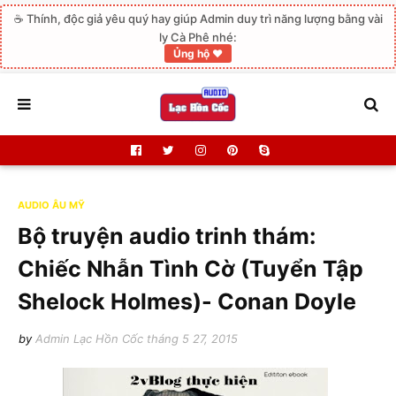
☕ Thính, độc giả yêu quý hay giúp Admin duy trì năng lượng bằng vài
ly Cà Phê nhé:
Ủng hộ ❤️
AUDIO ÂU MỸ
Bộ truyện audio trinh thám:
Chiếc Nhẫn Tình Cờ (Tuyển Tập
Shelock Holmes)- Conan Doyle
by
Admin Lạc Hồn Cốc
tháng 5 27, 2015