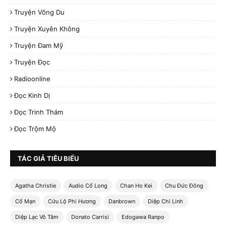
Truyện Võng Du
Truyện Xuyên Không
Truyện Đam Mỹ
Truyện Đọc
Radioonline
Đọc Kinh Dị
Đọc Trinh Thám
Đọc Trộm Mộ
TÁC GIẢ TIÊU BIỂU
Agatha Christie
Audio Cổ Long
Chan Ho Kei
Chu Đức Đông
Cố Mạn
Cửu Lộ Phi Hương
Danbrown
Diệp Chi Linh
Diệp Lạc Vô Tâm
Donato Carrisi
Edogawa Ranpo