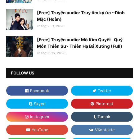
[Free] Truyện audio: Truy tìm ký ức - Đinh
Mặc (Hoàn)
tháng 7 31, 2026
[Free] Truyện audio: Mô Kim Quyết- Quỷ
Môn Thiên Sư- Thiên Hạ Bá Xướng (Full)
tháng 8 06, 2026
FOLLOW US