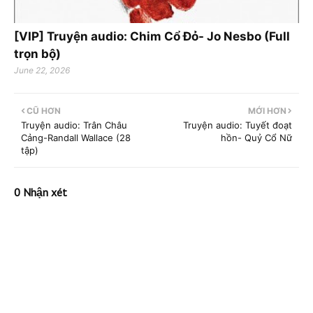
[VIP] Truyện audio: Chim Cổ Đỏ- Jo Nesbo (Full
trọn bộ)
June 22, 2026
CŨ HƠN
MỚI HƠN
Truyện audio: Trân Châu
Truyện audio: Tuyết đoạt
Cảng-Randall Wallace (28
hồn- Quỷ Cổ Nữ
tập)
0 Nhận xét