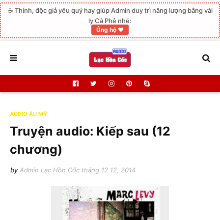
☕ Thính, độc giả yêu quý hay giúp Admin duy trì năng lượng bằng vài
ly Cà Phê nhé:
Ủng hộ ❤️
AUDIO ÂU MỸ
Truyện audio: Kiếp sau (12
chương)
by
Admin Lạc Hồn Cốc
tháng 12 12, 2014