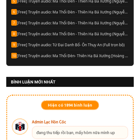
[Free] Truyện audio: Ma Thổi Đèn - Thiên Hạ Bá Xướng (Nguyễn Thành đọc-Quyển 04)
5
[Free] Truyện audio: Ma Thổi Đèn - Thiên Hạ Bá Xướng (Nguyễn Thành đọc-Quyển 03)
6
[Free] Truyện audio: Ma Thổi Đèn - Thiên Hạ Bá Xướng (Nguyễn Thành đọc-Quyển 02)
7
[Free] Truyện audio: Ma Thổi Đèn - Thiên Hạ Bá Xướng (Nguyễn Thành đọc-Quyển 01)
8
[Free] Truyện audio: Tứ Đại Danh Bổ- Ôn Thụy An (Full trọn bộ)
9
[Free] Truyện audio: Ma Thổi Đèn- Thiên Hạ Bá Xướng [Hoàng Vinh đọc] (Trọn bộ)
10
BÌNH LUẬN MỚI NHẤT
Hiện có
1894
bình luận
Admin Lạc Hồn Cốc
đang thu tiếp rồi bạn, mấy hôm nữa mình up