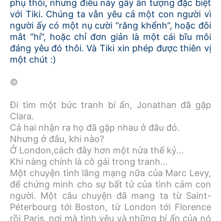
phụ thôi, nhưng điều này gây ấn tượng đặc biệt
với Tiki. Chúng ta vẫn yêu cả một con người vì
người ấy có một nụ cười “răng khểnh”, hoặc đôi
mắt “hí”, hoặc chỉ đơn giản là một cái bĩu môi
đáng yêu đó thôi. Và Tiki xin phép được thiên vị
một chút :)
©
Đi tìm một bức tranh bí ẩn, Jonathan đã gặp
Clara.
Cả hai nhận ra họ đã gặp nhau ở đâu đó.
Nhưng ở đâu, khi nào?
Ở London,cách đây hơn một nửa thế kỷ...
Khi nàng chính là cô gái trong tranh...
Một chuyện tình lãng mạng nữa của Marc Levy,
để chứng minh cho sự bất tử của tình cảm con
người. Một câu chuyện đã mang ta từ Saint-
Péterbourg tới Boston, từ London tới Florence
rồi Paris, nơi mà tình yêu và những bí ẩn của nó