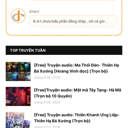
Khách
B ơi t chưa hiểu phần đăng nhập , với cả gói ...
TOP TRUYỆN TUẦN
[Free] Truyện audio: Ma Thổi Đèn- Thiên Hạ
Bá Xướng [Hoàng Vinh đọc] (Trọn bộ)
tháng 8 06, 2026
[Free]Truyện audio: Mật mã Tây Tạng- Hà Mã
(Trọn bộ 10 Quyển)
tháng 8 06, 2026
[Free] Truyện audio: Thiên Khanh Ưng Liệp-
Thiên Hạ Bá Xướng (Trọn bộ)
tháng 8 03, 2026